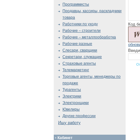
Программисты
Продавцы, кассиры, раскладчики
товара
Код б
Работники по уходу
Рабочие – строители
Рабочие – металлообработка
Рабочие разные
обнов
Введи
Слесари, сварщики
Секретари, служащие
Страховые агенты
Телемаркетинг
Торговые агенты, менеджеры по
продаже
Турагенты
Электрики
Электронщики
Ювелиры
Другие профессии
Ищу работу
Кабинет