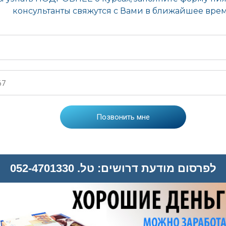
לפרסום מודעת דרושים: טל. 052-4701330