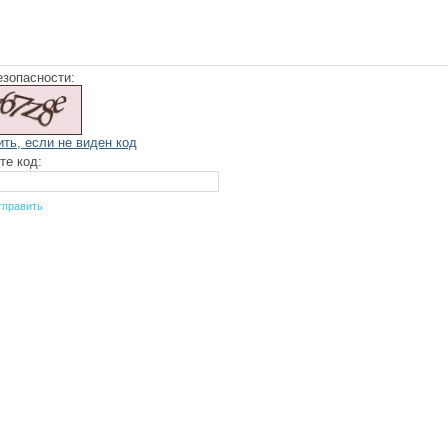
езопасности:
ить, если не виден код
те код: