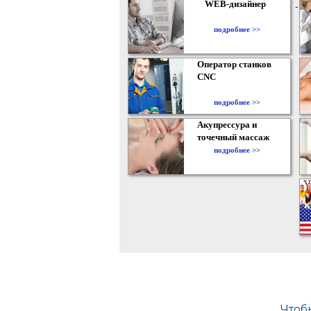
WEB-дизайнер
подробнее >>
Оператор станков
CNC
подробнее >>
Акупрессура и
точечный массаж
подробнее >>