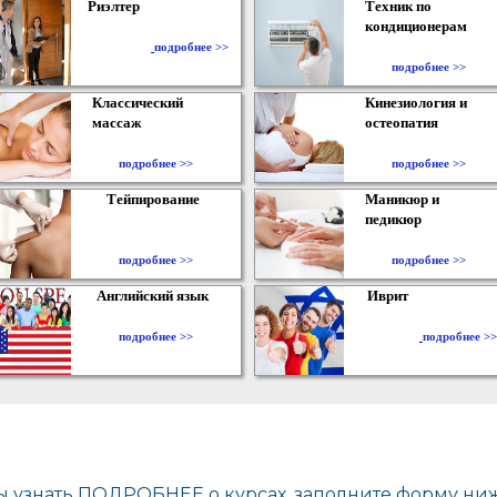
Риэлтер
Техник по
кондиционерам
​
подробнее >>
подробнее >>
Классический
Кинезиология и
массаж
остеопатия
подробнее >>
подробнее >>
Тейпирование
Маникюр и
педикюр
подробнее >>
подробнее >>
Английский язык
Иврит
подробнее >>
подробнее >>