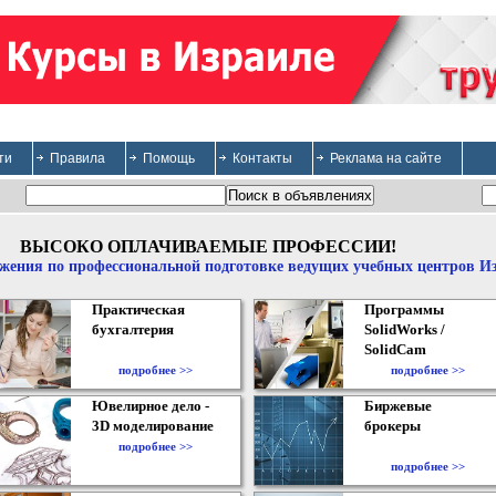
ти
Правила
Помощь
Контакты
Реклама на сайте
ВЫСОКО ОПЛАЧИВАЕМЫЕ ПРОФЕССИИ!
жения по профессиональной подготовке ведущих учебных центров И
Практическая
Программы
бухгалтерия
SolidWorks /
SolidCam
подробнее >>
подробнее >>
Ювелирное дело -
Биржевые
3D моделирование
брокеры
подробнее >>
подробнее >>