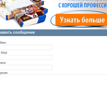
равить сообщение
Имя:
-Mail:
овок:
ение: