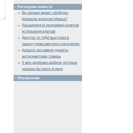
Последние новости
Во сколько может обойтись
Израилю агрессия Ирана?
Расширяется география полетов
из Израиля в Китай
Депутат от НДИ выступил в
защиту прав светского населения
Amazon заставили удалить
антисемитские товары
5 жен арабских шейхов, которых
хорошо бы знать в лицо
Объявления