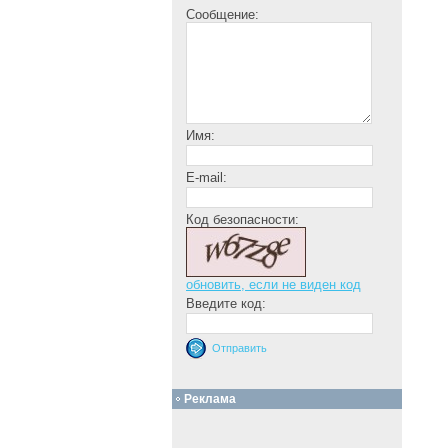
Сообщение:
Имя:
E-mail:
Код безопасности:
обновить, если не виден код
Введите код:
Реклама