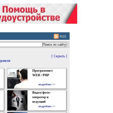
RSS
[ Скрыть ]
зраиля
Программист
WEB / PHP
подробнее >>
Видео/фото-
оператор и
ведущий
подробнее >>