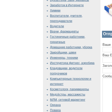
Бухгалтера, банк, финансы
Заработок в Интернете
Химики
Воспитатели, учителя,
преподаватели
Водители
Врачи, фармацевты
Отп
Гостиничные работники,
горничные
Ваше 
Домашние работники, уборка
Закройщики, швеи
Ваш E
Инженеры, техники
Инструктора фитнес, аэробика
Загол
Кладовщики, водители
погрузчиков
Сообщ
Компьютерные технологии и
интернет
Косметологи, парикмахеры
Медсёстры, массажисты
МЛМ, сетевой маркетинг
Охрана
Повара