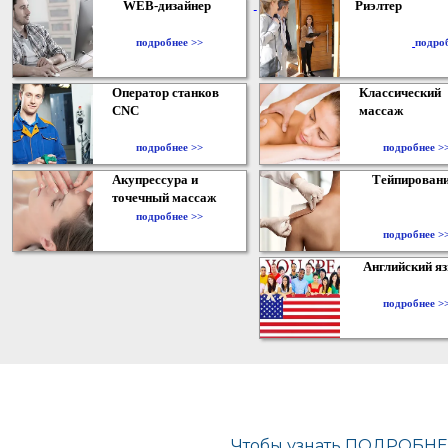
WEB-дизайнер
Риэлтер
​
подробнее >>
подро
Оператор станков
Классический
CNC
массаж
подробнее >>
подробнее >
Акупрессура и
Тейпирован
точечный массаж
подробнее >>
подробнее >
Английский я
подробнее >