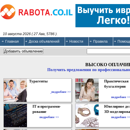
10 августа 2026 ( 27 Ава, 5786 ).
Главная
Доска объявлений
Новости
Правила
Помощ
ВЫСОКО ОПЛАЧИ
Получить предложения по профессионально
Турагенты
Практическая
бухгалтерия
подробнее >>
подробнее >
IT и программи-
Ювелирное дел
рование
3D моделирова
подробнее >>
подробнее >