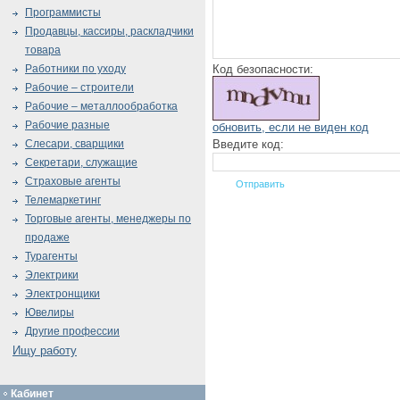
Программисты
Продавцы, кассиры, раскладчики
товара
Код безопасности:
Работники по уходу
Рабочие – строители
Рабочие – металлообработка
Рабочие разные
обновить, если не виден код
Введите код:
Слесари, сварщики
Секретари, служащие
Страховые агенты
Телемаркетинг
Торговые агенты, менеджеры по
продаже
Турагенты
Электрики
Электронщики
Ювелиры
Другие профессии
Ищу работу
Кабинет