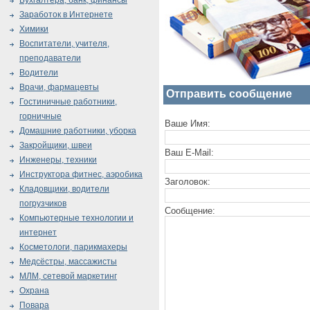
Бухгалтера, банк, финансы
Заработок в Интернете
Химики
Воспитатели, учителя,
преподаватели
Водители
Врачи, фармацевты
Отправить сообщение
Гостиничные работники,
горничные
Ваше Имя:
Домашние работники, уборка
Закройщики, швеи
Ваш E-Mail:
Инженеры, техники
Инструктора фитнес, аэробика
Заголовок:
Кладовщики, водители
погрузчиков
Сообщение:
Компьютерные технологии и
интернет
Косметологи, парикмахеры
Медсёстры, массажисты
МЛМ, сетевой маркетинг
Охрана
Повара