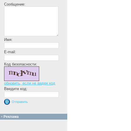
Сообщение:
Имя:
E-mail:
Код безопасности:
обновить, если не виден код
Введите код:
Реклама