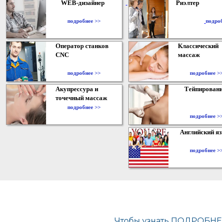
WEB-дизайнер
Риэлтер
​
подробнее >>
подро
Оператор станков
Классический
CNC
массаж
подробнее >>
подробнее >
Акупрессура и
Тейпирован
точечный массаж
подробнее >>
подробнее >
Английский я
подробнее >