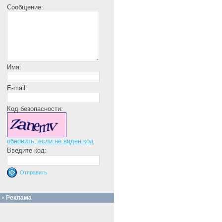
Сообщение:
Имя:
E-mail:
Код безопасности:
обновить, если не виден код
Введите код:
Реклама