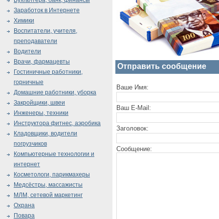
Бухгалтера, банк, финансы
Заработок в Интернете
Химики
Воспитатели, учителя,
преподаватели
Водители
Врачи, фармацевты
Отправить сообщение
Гостиничные работники,
горничные
Ваше Имя:
Домашние работники, уборка
Закройщики, швеи
Ваш E-Mail:
Инженеры, техники
Инструктора фитнес, аэробика
Заголовок:
Кладовщики, водители
погрузчиков
Сообщение:
Компьютерные технологии и
интернет
Косметологи, парикмахеры
Медсёстры, массажисты
МЛМ, сетевой маркетинг
Охрана
Повара