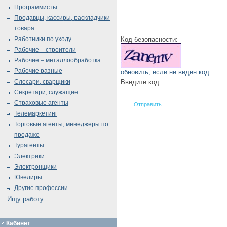
Программисты
Продавцы, кассиры, раскладчики
товара
Код безопасности:
Работники по уходу
Рабочие – строители
Рабочие – металлообработка
Рабочие разные
обновить, если не виден код
Введите код:
Слесари, сварщики
Секретари, служащие
Страховые агенты
Телемаркетинг
Торговые агенты, менеджеры по
продаже
Турагенты
Электрики
Электронщики
Ювелиры
Другие профессии
Ищу работу
Кабинет