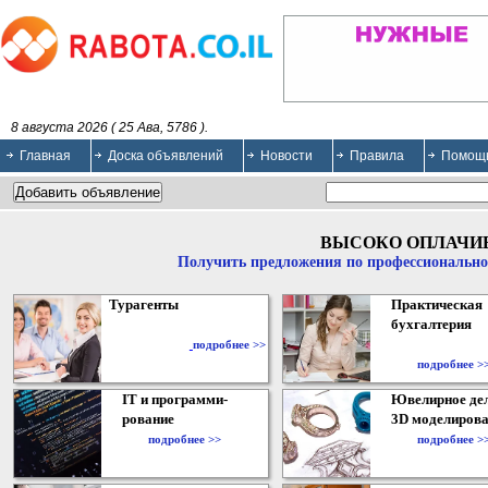
8 августа 2026 ( 25 Ава, 5786 ).
Главная
Доска объявлений
Новости
Правила
Помощ
ВЫСОКО ОПЛАЧИ
Получить предложения по профессионально
Турагенты
Практическая
бухгалтерия
подробнее >>
подробнее >
IT и программи-
Ювелирное дел
рование
3D моделирова
подробнее >>
подробнее >