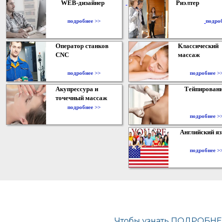
WEB-дизайнер
Риэлтер
​
подробнее >>
подро
Оператор станков
Классический
CNC
массаж
подробнее >>
подробнее >
Акупрессура и
Тейпирован
точечный массаж
подробнее >>
подробнее >
Английский я
подробнее >