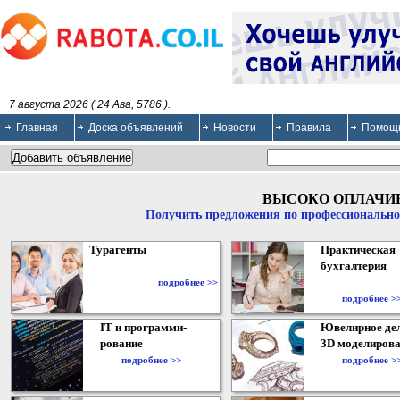
7 августа 2026 ( 24 Ава, 5786 ).
Главная
Доска объявлений
Новости
Правила
Помощ
ВЫСОКО ОПЛАЧИ
Получить предложения по профессионально
Турагенты
Практическая
бухгалтерия
подробнее >>
подробнее >
IT и программи-
Ювелирное дел
рование
3D моделирова
подробнее >>
подробнее >