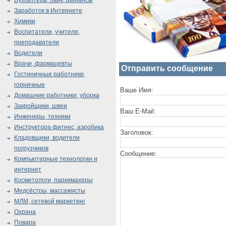
Бухгалтера, банк, финансы
Заработок в Интернете
Химики
Воспитатели, учителя,
преподаватели
Водители
Врачи, фармацевты
Отправить сообщение
Гостиничные работники,
горничные
Ваше Имя:
Домашние работники, уборка
Закройщики, швеи
Ваш E-Mail:
Инженеры, техники
Инструктора фитнес, аэробика
Заголовок:
Кладовщики, водители
погрузчиков
Сообщение:
Компьютерные технологии и
интернет
Косметологи, парикмахеры
Медсёстры, массажисты
МЛМ, сетевой маркетинг
Охрана
Повара