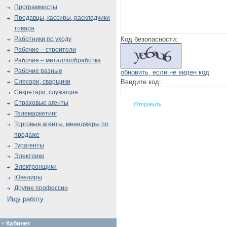
Программисты
Продавцы, кассиры, раскладчики
товара
Код безопасности:
Работники по уходу
Рабочие – строители
Рабочие – металлообработка
Рабочие разные
обновить, если не виден код
Введите код:
Слесари, сварщики
Секретари, служащие
Страховые агенты
Телемаркетинг
Торговые агенты, менеджеры по
продаже
Турагенты
Электрики
Электронщики
Ювелиры
Другие профессии
Ищу работу
Кабинет