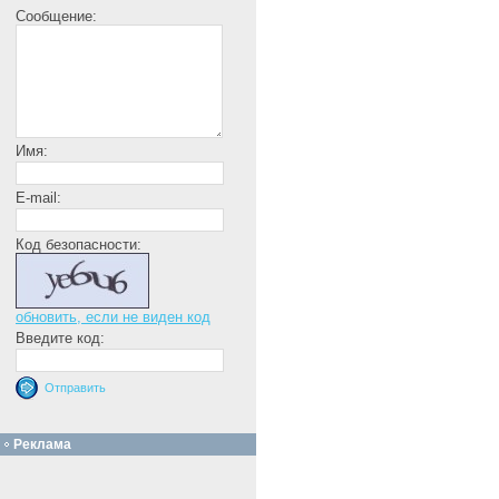
Сообщение:
Имя:
E-mail:
Код безопасности:
обновить, если не виден код
Введите код:
Реклама