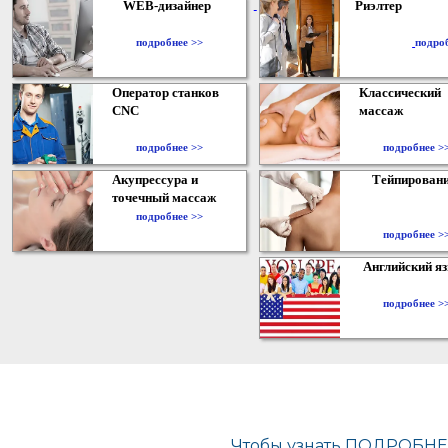
WEB-дизайнер
Риэлтер
​
подробнее >>
подро
Оператор станков
Классический
CNC
массаж
подробнее >>
подробнее >
Акупрессура и
Тейпирован
точечный массаж
подробнее >>
подробнее >
Английский я
подробнее >