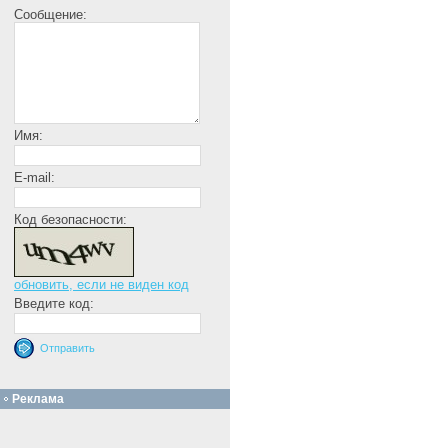
Сообщение:
Имя:
E-mail:
Код безопасности:
обновить, если не виден код
Введите код:
Реклама