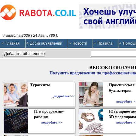
7 августа 2026 ( 24 Ава, 5786 ).
Главная
Доска объявлений
Новости
Правила
Помощ
ВЫСОКО ОПЛАЧИ
Получить предложения по профессионально
Турагенты
Практическая
бухгалтерия
подробнее >>
подробнее >
IT и программи-
Ювелирное дел
рование
3D моделирова
подробнее >>
подробнее >