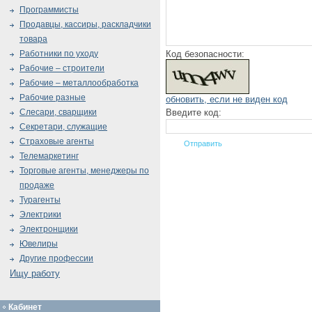
Программисты
Продавцы, кассиры, раскладчики
товара
Код безопасности:
Работники по уходу
Рабочие – строители
Рабочие – металлообработка
Рабочие разные
обновить, если не виден код
Введите код:
Слесари, сварщики
Секретари, служащие
Страховые агенты
Телемаркетинг
Торговые агенты, менеджеры по
продаже
Турагенты
Электрики
Электронщики
Ювелиры
Другие профессии
Ищу работу
Кабинет