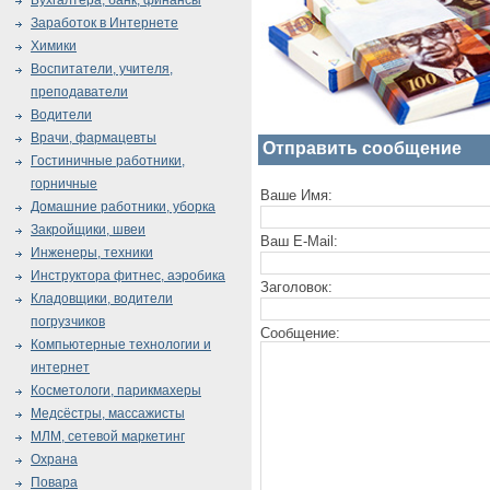
Бухгалтера, банк, финансы
Заработок в Интернете
Химики
Воспитатели, учителя,
преподаватели
Водители
Врачи, фармацевты
Отправить сообщение
Гостиничные работники,
горничные
Ваше Имя:
Домашние работники, уборка
Закройщики, швеи
Ваш E-Mail:
Инженеры, техники
Инструктора фитнес, аэробика
Заголовок:
Кладовщики, водители
погрузчиков
Сообщение:
Компьютерные технологии и
интернет
Косметологи, парикмахеры
Медсёстры, массажисты
МЛМ, сетевой маркетинг
Охрана
Повара