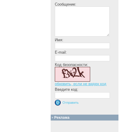
Сообщение:
Имя:
E-mail:
Код безопасности:
обновить, если не виден код
Введите код:
Реклама