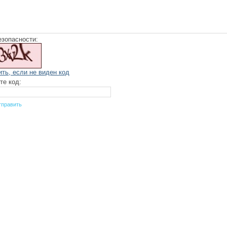
езопасности:
ить, если не виден код
те код: