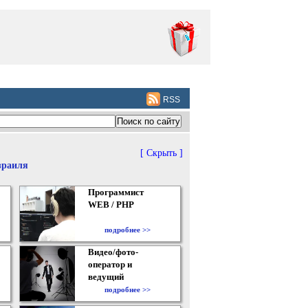
RSS
[ Скрыть ]
зраиля
Программист
WEB / PHP
подробнее >>
Видео/фото-
оператор и
ведущий
подробнее >>