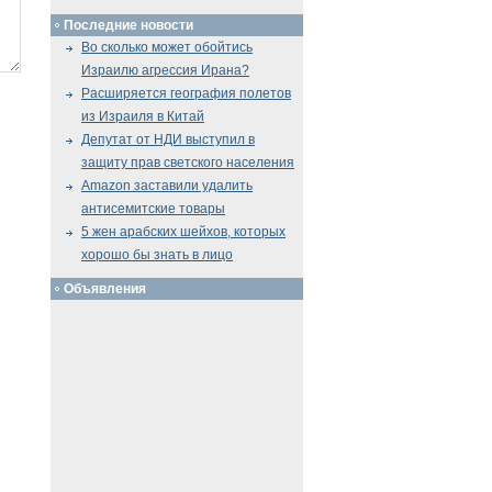
Последние новости
Во сколько может обойтись
Израилю агрессия Ирана?
Расширяется география полетов
из Израиля в Китай
Депутат от НДИ выступил в
защиту прав светского населения
Amazon заставили удалить
антисемитские товары
5 жен арабских шейхов, которых
хорошо бы знать в лицо
Объявления