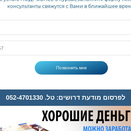
לפרסום מודעת דרושים: טל. 052-4701330