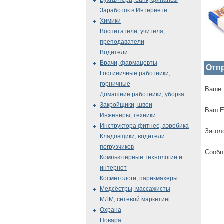
Бухгалтера, банк, финансы
Заработок в Интернете
Химики
Воспитатели, учителя,
преподаватели
Водители
Врачи, фармацевты
Отп
Гостиничные работники,
горничные
Ваше 
Домашние работники, уборка
Закройщики, швеи
Ваш E
Инженеры, техники
Инструктора фитнес, аэробика
Загол
Кладовщики, водители
погрузчиков
Сообщ
Компьютерные технологии и
интернет
Косметологи, парикмахеры
Медсёстры, массажисты
МЛМ, сетевой маркетинг
Охрана
Повара