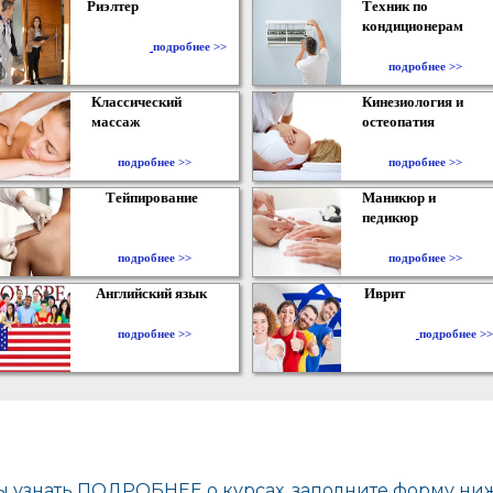
Риэлтер
Техник по
кондиционерам
​
подробнее >>
подробнее >>
Классический
Кинезиология и
массаж
остеопатия
подробнее >>
подробнее >>
Тейпирование
Маникюр и
педикюр
подробнее >>
подробнее >>
Английский язык
Иврит
подробнее >>
подробнее >>