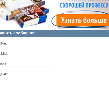
равить сообщение
Имя:
-Mail:
овок:
ение: