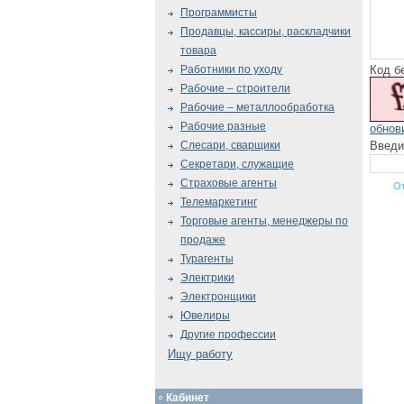
Программисты
Продавцы, кассиры, раскладчики
товара
Код б
Работники по уходу
Рабочие – строители
Рабочие – металлообработка
Рабочие разные
обнов
Введи
Слесари, сварщики
Секретари, служащие
Страховые агенты
Телемаркетинг
Торговые агенты, менеджеры по
продаже
Турагенты
Электрики
Электронщики
Ювелиры
Другие профессии
Ищу работу
Кабинет