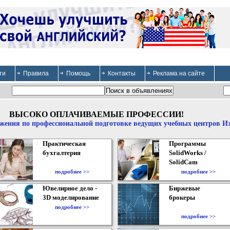
ти
Правила
Помощь
Контакты
Реклама на сайте
ВЫСОКО ОПЛАЧИВАЕМЫЕ ПРОФЕССИИ!
жения по профессиональной подготовке ведущих учебных центров И
Практическая
Программы
бухгалтерия
SolidWorks /
SolidCam
подробнее >>
подробнее >>
Ювелирное дело -
Биржевые
3D моделирование
брокеры
подробнее >>
подробнее >>