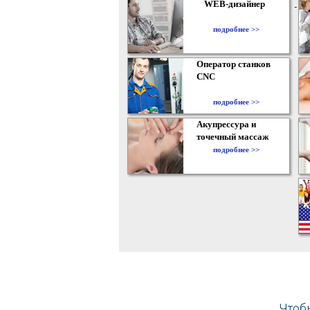
WEB-дизайнер
подробнее >>
Оператор станков
CNC
подробнее >>
Акупрессура и
точечный массаж
подробнее >>