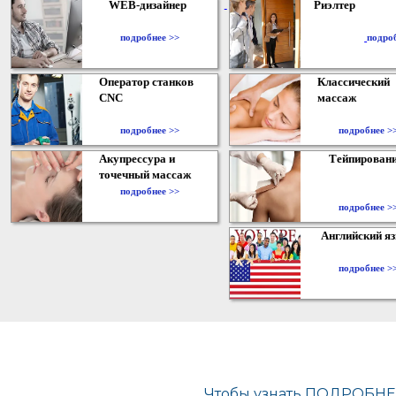
WEB-дизайнер
Риэлтер
​
подробнее >>
подро
Оператор станков
Классический
CNC
массаж
подробнее >>
подробнее >
Акупрессура и
Тейпирован
точечный массаж
подробнее >>
подробнее >
Английский я
подробнее >