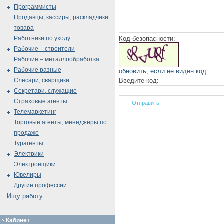
Программисты
Продавцы, кассиры, раскладчики
товара
Код безопасности:
Работники по уходу
Рабочие – строители
Рабочие – металлообработка
Рабочие разные
обновить, если не виден код
Введите код:
Слесари, сварщики
Секретари, служащие
Страховые агенты
Телемаркетинг
Торговые агенты, менеджеры по
продаже
Турагенты
Электрики
Электронщики
Ювелиры
Другие профессии
Ищу работу
Кабинет