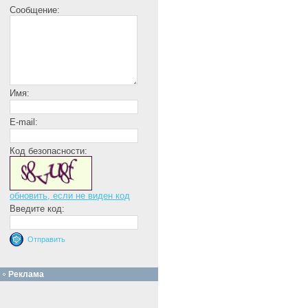
Сообщение:
Имя:
E-mail:
Код безопасности:
обновить, если не виден код
Введите код:
Реклама