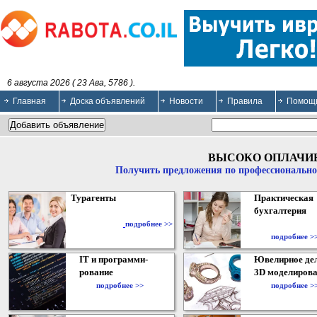
6 августа 2026 ( 23 Ава, 5786 ).
Главная
Доска объявлений
Новости
Правила
Помощ
ВЫСОКО ОПЛАЧИ
Получить предложения по профессионально
Турагенты
Практическая
бухгалтерия
подробнее >>
подробнее >
IT и программи-
Ювелирное дел
рование
3D моделирова
подробнее >>
подробнее >