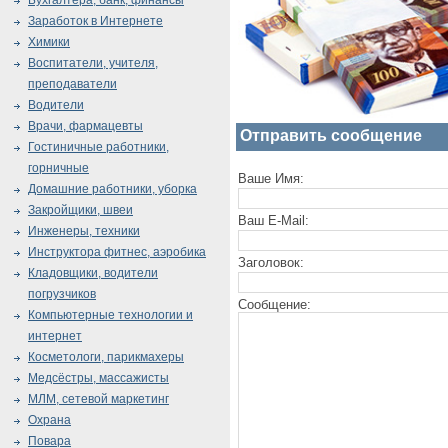
Бухгалтера, банк, финансы
Заработок в Интернете
Химики
Воспитатели, учителя,
преподаватели
Водители
Врачи, фармацевты
Отправить сообщение
Гостиничные работники,
горничные
Ваше Имя:
Домашние работники, уборка
Закройщики, швеи
Ваш E-Mail:
Инженеры, техники
Инструктора фитнес, аэробика
Заголовок:
Кладовщики, водители
погрузчиков
Сообщение:
Компьютерные технологии и
интернет
Косметологи, парикмахеры
Медсёстры, массажисты
МЛМ, сетевой маркетинг
Охрана
Повара