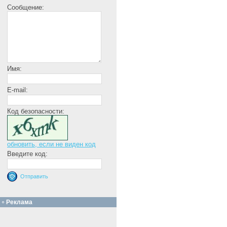
Сообщение:
Имя:
E-mail:
Код безопасности:
обновить, если не виден код
Введите код:
Реклама