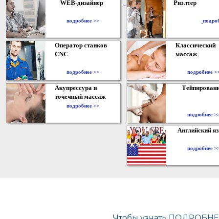
WEB-дизайнер
Риэлтер
​
подробнее >>
подро
Оператор станков
Классический
CNC
массаж
подробнее >>
подробнее >
Акупрессура и
Тейпирован
точечный массаж
подробнее >>
подробнее >
Английский я
подробнее >