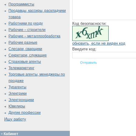
Программисты
Продавцы, кассиры, раскладчики
товара
Код безопасности:
Работники по уходу
Рабочие – строители
Рабочие – металлообработка
Рабочие разные
обновить, если не виден код
Введите код:
Слесари, сварщики
Секретари, служащие
Страховые агенты
Телемаркетинг
Торговые агенты, менеджеры по
продаже
Турагенты
Электрики
Электронщики
Ювелиры
Другие профессии
Ищу работу
Кабинет