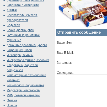
Бухгалтера, банк, финансы
Заработок в Интернете
Химики
Воспитатели, учителя,
преподаватели
Водители
Врачи, фармацевты
Отправить сообщение
Гостиничные работники,
горничные
Ваше Имя:
Домашние работники, уборка
Закройщики, швеи
Ваш E-Mail:
Инженеры, техники
Инструктора фитнес, аэробика
Заголовок:
Кладовщики, водители
погрузчиков
Сообщение:
Компьютерные технологии и
интернет
Косметологи, парикмахеры
Медсёстры, массажисты
МЛМ, сетевой маркетинг
Охрана
Повара