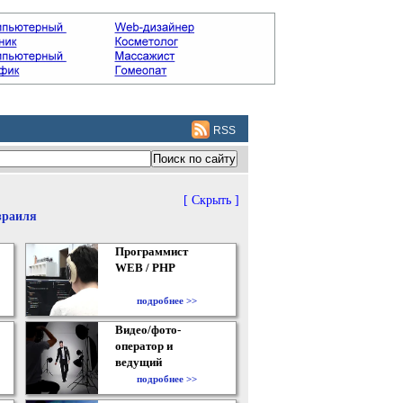
RSS
[ Скрыть ]
зраиля
Программист
WEB / PHP
подробнее >>
Видео/фото-
оператор и
ведущий
подробнее >>