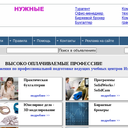
ти
Правила
Помощь
Контакты
Реклама на сайте
ВЫСОКО ОПЛАЧИВАЕМЫЕ ПРОФЕССИИ!
жения по профессиональной подготовке ведущих учебных центров И
Практическая
Программы
бухгалтерия
SolidWorks /
SolidCam
подробнее >>
подробнее >>
Ювелирное дело -
Биржевые
3D моделирование
брокеры
подробнее >>
подробнее >>