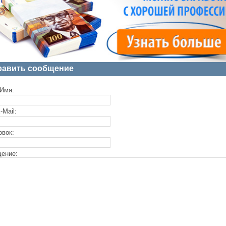
равить сообщение
Имя:
-Mail:
овок:
ение: