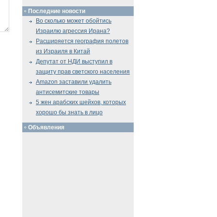
Последние новости
Во сколько может обойтись
Израилю агрессия Ирана?
Расширяется география полетов
из Израиля в Китай
Депутат от НДИ выступил в
защиту прав светского населения
Amazon заставили удалить
антисемитские товары
5 жен арабских шейхов, которых
хорошо бы знать в лицо
Объявления