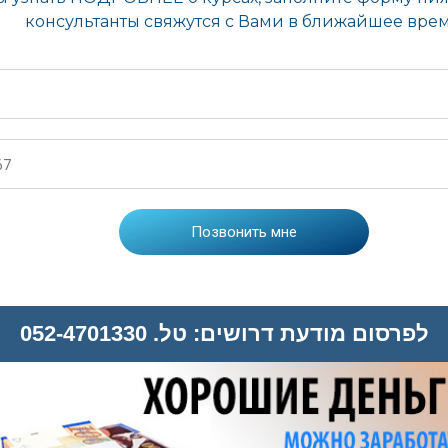
לפרסום מודעת דרושים: טל. 052-4701330