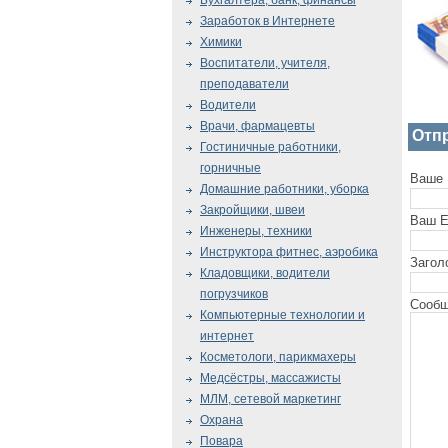
Бухгалтера, банк, финансы
Заработок в Интернете
Химики
Воспитатели, учителя,
преподаватели
Водители
Врачи, фармацевты
Отп
Гостиничные работники,
горничные
Ваше 
Домашние работники, уборка
Закройщики, швеи
Ваш E
Инженеры, техники
Инструктора фитнес, аэробика
Загол
Кладовщики, водители
погрузчиков
Сообщ
Компьютерные технологии и
интернет
Косметологи, парикмахеры
Медсёстры, массажисты
МЛМ, сетевой маркетинг
Охрана
Повара