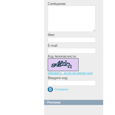
Сообщение:
Имя:
E-mail:
Код безопасности:
обновить, если не виден код
Введите код:
Реклама