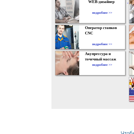
WEB-дизайнер
подробнее >>
Оператор станков
CNC
подробнее >>
Акупрессура и
точечный массаж
подробнее >>