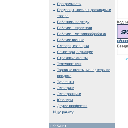
Программисты
Продавцы, кассиры, раскладчики
товара
Код б
Работники по уходу
Рабочие – строители
Рабочие – металлообработка
Рабочие разные
обнов
Введи
Слесари, сварщики
Секретари, служащие
Страховые агенты
Телемаркетинг
Торговые агенты, менеджеры по
продаже
Турагенты
Электрики
Электронщики
Ювелиры
Другие профессии
Ищу работу
Кабинет