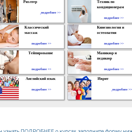
Риэлтер
Техник по
кондиционерам
​
подробнее >>
подробнее >>
Классический
Кинезиология и
массаж
остеопатия
подробнее >>
подробнее >>
Тейпирование
Маникюр и
педикюр
подробнее >>
подробнее >>
Английский язык
Иврит
подробнее >>
подробнее >>