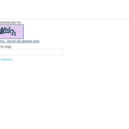
езопасности:
ить, если не виден код
те код: