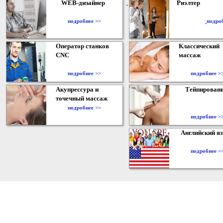
WEB-дизайнер
Риэлтер
​
подробнее >>
подро
Оператор станков
Классический
CNC
массаж
подробнее >>
подробнее >
Акупрессура и
Тейпирован
точечный массаж
подробнее >>
подробнее >
Английский я
подробнее >