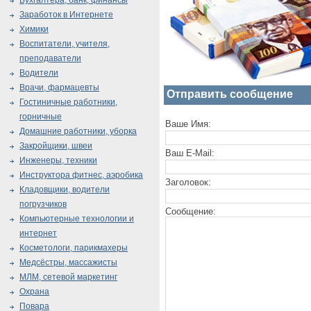
Бухгалтера, банк, финансы
Заработок в Интернете
Химики
Воспитатели, учителя,
преподаватели
Водители
Врачи, фармацевты
Отправить сообщение
Гостиничные работники,
горничные
Ваше Имя:
Домашние работники, уборка
Закройщики, швеи
Ваш E-Mail:
Инженеры, техники
Инструктора фитнес, аэробика
Заголовок:
Кладовщики, водители
погрузчиков
Сообщение:
Компьютерные технологии и
интернет
Косметологи, парикмахеры
Медсёстры, массажисты
МЛМ, сетевой маркетинг
Охрана
Повара