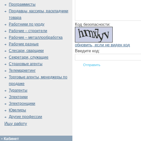
Программисты
Продавцы, кассиры, раскладчики
товара
Код безопасности:
Работники по уходу
Рабочие – строители
Рабочие – металлообработка
Рабочие разные
обновить, если не виден код
Введите код:
Слесари, сварщики
Секретари, служащие
Страховые агенты
Телемаркетинг
Торговые агенты, менеджеры по
продаже
Турагенты
Электрики
Электронщики
Ювелиры
Другие профессии
Ищу работу
Кабинет