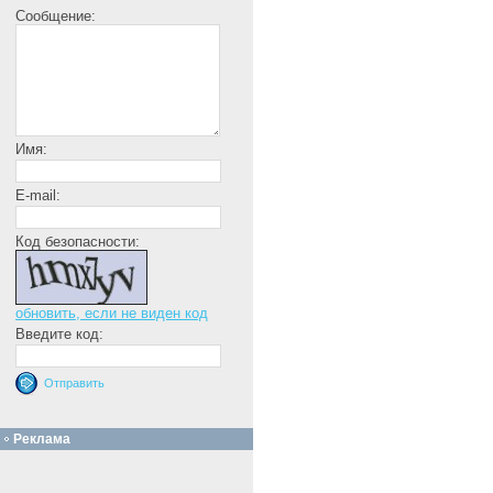
Сообщение:
Имя:
E-mail:
Код безопасности:
обновить, если не виден код
Введите код:
Реклама