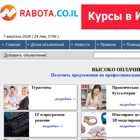
7 августа 2026 ( 24 Ава, 5786 ).
Главная
Доска объявлений
Новости
Правила
Помощ
ВЫСОКО ОПЛАЧИ
Получить предложения по профессионально
Турагенты
Практическая
бухгалтерия
подробнее >>
подробнее >
IT и программи-
Ювелирное дел
рование
3D моделирова
подробнее >>
подробнее >