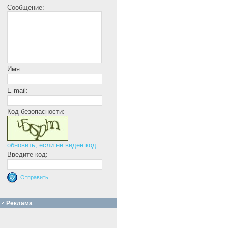
Сообщение:
Имя:
E-mail:
Код безопасности:
обновить, если не виден код
Введите код:
Реклама