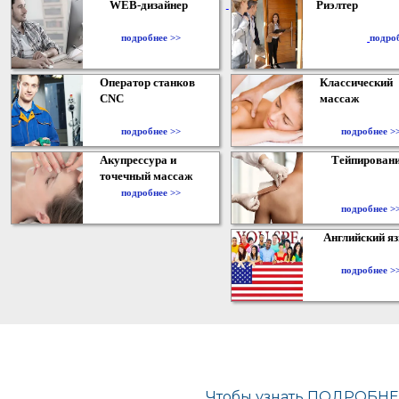
WEB-дизайнер
Риэлтер
​
подробнее >>
подро
Оператор станков
Классический
CNC
массаж
подробнее >>
подробнее >
Акупрессура и
Тейпирован
точечный массаж
подробнее >>
подробнее >
Английский я
подробнее >