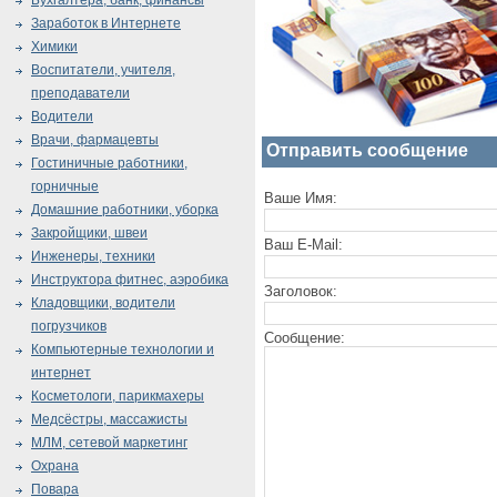
Бухгалтера, банк, финансы
Заработок в Интернете
Химики
Воспитатели, учителя,
преподаватели
Водители
Врачи, фармацевты
Отправить сообщение
Гостиничные работники,
горничные
Ваше Имя:
Домашние работники, уборка
Закройщики, швеи
Ваш E-Mail:
Инженеры, техники
Инструктора фитнес, аэробика
Заголовок:
Кладовщики, водители
погрузчиков
Сообщение:
Компьютерные технологии и
интернет
Косметологи, парикмахеры
Медсёстры, массажисты
МЛМ, сетевой маркетинг
Охрана
Повара