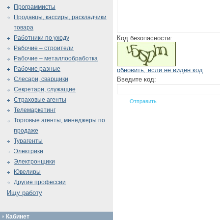
Программисты
Продавцы, кассиры, раскладчики
товара
Код безопасности:
Работники по уходу
Рабочие – строители
Рабочие – металлообработка
Рабочие разные
обновить, если не виден код
Введите код:
Слесари, сварщики
Секретари, служащие
Страховые агенты
Телемаркетинг
Торговые агенты, менеджеры по
продаже
Турагенты
Электрики
Электронщики
Ювелиры
Другие профессии
Ищу работу
Кабинет