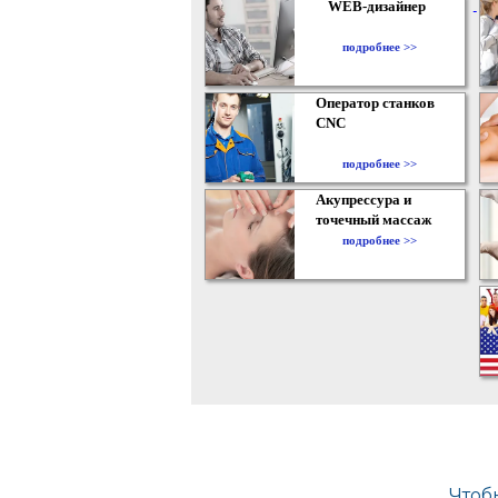
WEB-дизайнер
подробнее >>
Оператор станков
CNC
подробнее >>
Акупрессура и
точечный массаж
подробнее >>