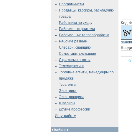
Программисты
Продавцы, кассиры, раскладчики
товара
Код б
Работники по уходу
Рабочие – строители
Рабочие – металлообработка
Рабочие разные
обнов
Введи
Слесари, сварщики
Секретари, служащие
Страховые агенты
Телемаркетинг
Торговые агенты, менеджеры по
продаже
Турагенты
Электрики
Электронщики
Ювелиры
Другие профессии
Ищу работу
Кабинет