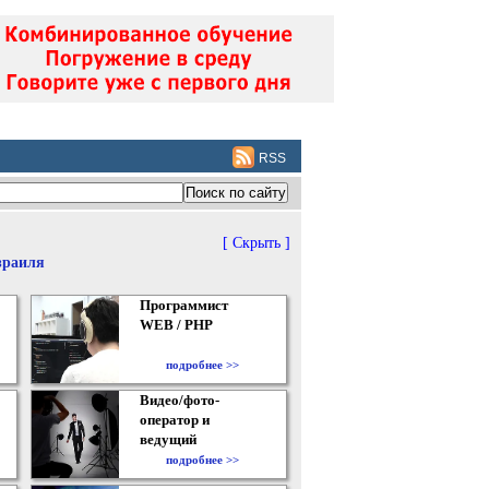
RSS
[ Скрыть ]
зраиля
Программист
WEB / PHP
подробнее >>
Видео/фото-
оператор и
ведущий
подробнее >>