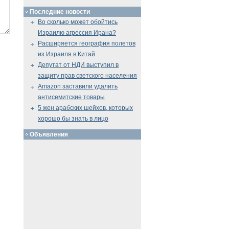
Последние новости
Во сколько может обойтись
Израилю агрессия Ирана?
Расширяется география полетов
из Израиля в Китай
Депутат от НДИ выступил в
защиту прав светского населения
Amazon заставили удалить
антисемитские товары
5 жен арабских шейхов, которых
хорошо бы знать в лицо
Объявления