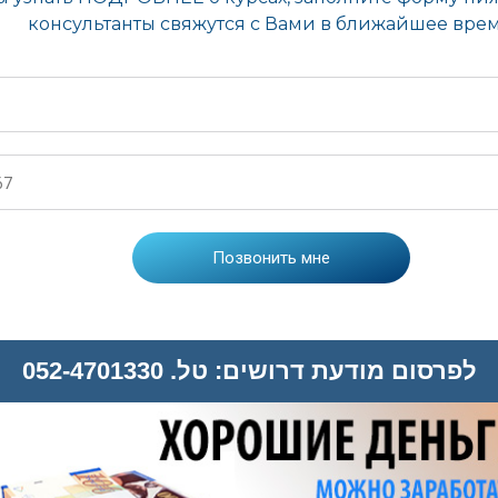
לפרסום מודעת דרושים: טל. 052-4701330