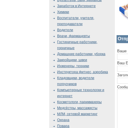
Бухгалтера, банк, финансы
Заработок в Интернете
Химики
Воспитатели, учителя,
преподаватели
Водители
Врачи, фармацевты
Отп
Гостиничные работники,
горничные
Ваше 
Домашние работники, уборка
Закройщики, швеи
Ваш E
Инженеры, техники
Инструктора фитнес, аэробика
Загол
Кладовщики, водители
погрузчиков
Сообщ
Компьютерные технологии и
интернет
Косметологи, парикмахеры
Медсёстры, массажисты
МЛМ, сетевой маркетинг
Охрана
Повара