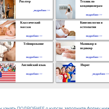
Риэлтер
Техник по
кондиционерам
​
подробнее >>
подробнее >>
Классический
Кинезиология и
массаж
остеопатия
подробнее >>
подробнее >>
Тейпирование
Маникюр и
педикюр
подробнее >>
подробнее >>
Английский язык
Иврит
подробнее >>
подробнее >>