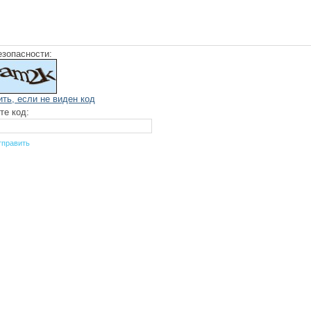
езопасности:
ить, если не виден код
те код: