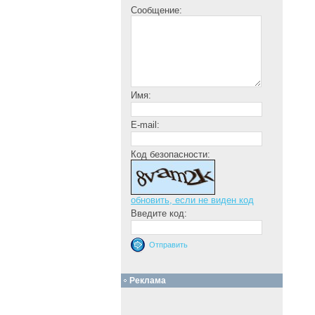
Сообщение:
Имя:
E-mail:
Код безопасности:
обновить, если не виден код
Введите код:
Реклама