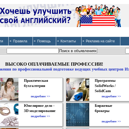
ти
Правила
Помощь
Контакты
Реклама на сайте
ВЫСОКО ОПЛАЧИВАЕМЫЕ ПРОФЕССИИ!
жения по профессиональной подготовке ведущих учебных центров И
Практическая
Программы
бухгалтерия
SolidWorks /
SolidCam
подробнее >>
подробнее >>
Ювелирное дело -
Биржевые
3D моделирование
брокеры
подробнее >>
подробнее >>