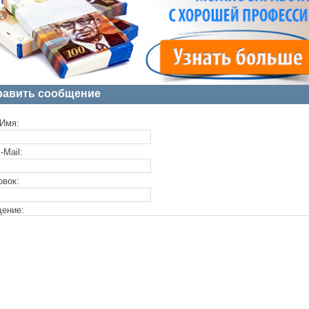
равить сообщение
Имя:
-Mail:
овок:
ение: