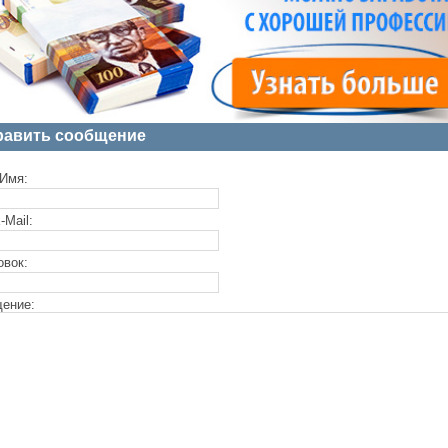
равить сообщение
Имя:
-Mail:
овок:
ение: