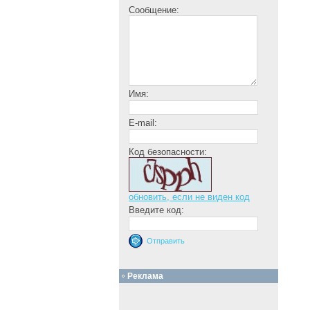
Сообщение:
Имя:
E-mail:
Код безопасности:
обновить, если не виден код
Введите код:
Реклама