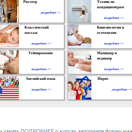
Риэлтер
Техник по
кондиционерам
​
подробнее >>
подробнее >>
Классический
Кинезиология и
массаж
остеопатия
подробнее >>
подробнее >>
Тейпирование
Маникюр и
педикюр
подробнее >>
подробнее >>
Английский язык
Иврит
подробнее >>
подробнее >>