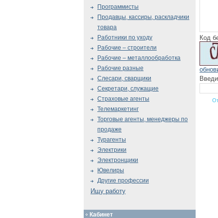
Программисты
Продавцы, кассиры, раскладчики
товара
Код б
Работники по уходу
Рабочие – строители
Рабочие – металлообработка
Рабочие разные
обнов
Введи
Слесари, сварщики
Секретари, служащие
Страховые агенты
Телемаркетинг
Торговые агенты, менеджеры по
продаже
Турагенты
Электрики
Электронщики
Ювелиры
Другие профессии
Ищу работу
Кабинет