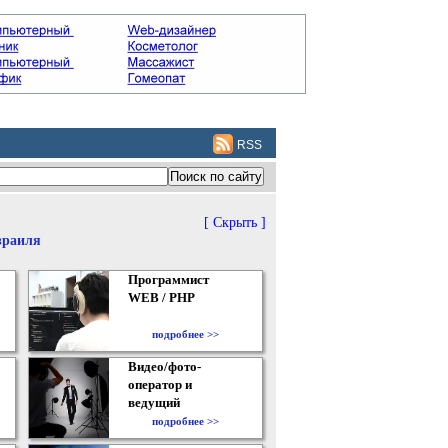
RSS
[ Скрыть ]
зраиля
Программист
WEB / PHP
подробнее >>
Видео/фото-
оператор и
ведущий
подробнее >>