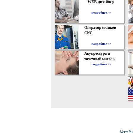
WEB-дизайнер
подробнее >>
Оператор станков
CNC
подробнее >>
Акупрессура и
точечный массаж
подробнее >>