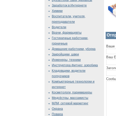
Бухгалтера, банк, финансы
Заработок в Интернете
Химики
Воспитатели, учителя,
преподаватели
Водители
Врачи, фармацевты
Отп
Гостиничные работники,
горничные
Ваше 
Домашние работники, уборка
Закройщики, швеи
Ваш E
Инженеры, техники
Инструктора фитнес, аэробика
Загол
Кладовщики, водители
погрузчиков
Сообщ
Компьютерные технологии и
интернет
Косметологи, парикмахеры
Медсёстры, массажисты
МЛМ, сетевой маркетинг
Охрана
Повара