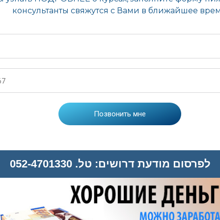
לפרסום מודעת דרושים: טל. 052-4701330