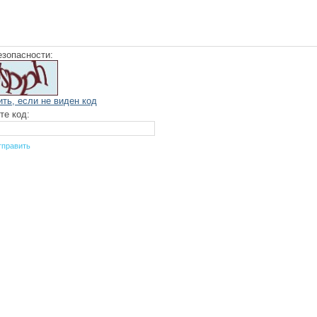
езопасности:
ить, если не виден код
те код: