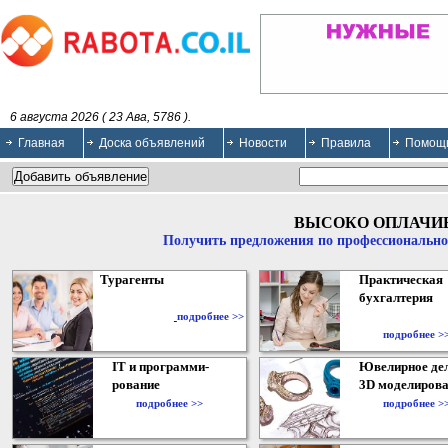
6 августа 2026 ( 23 Ава, 5786 ).
Главная
Доска объявлений
Новости
Правила
Помощ
ВЫСОКО ОПЛАЧИ
Получить предложения по профессионально
Турагенты
Практическая
бухгалтерия
подробнее >>
подробнее >
IT и программи-
Ювелирное дел
рование
3D моделирова
подробнее >>
подробнее >