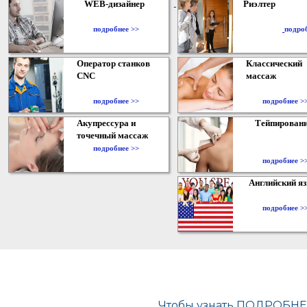
WEB-дизайнер
Риэлтер
​
подробнее >>
подро
Оператор станков
Классический
CNC
массаж
подробнее >>
подробнее >
Акупрессура и
Тейпирован
точечный массаж
подробнее >>
подробнее >
Английский я
подробнее >