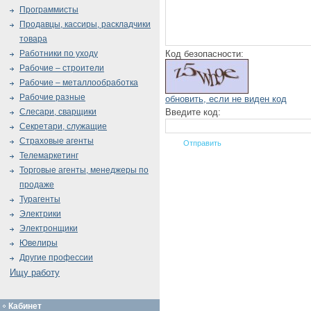
Программисты
Продавцы, кассиры, раскладчики
товара
Код безопасности:
Работники по уходу
Рабочие – строители
Рабочие – металлообработка
Рабочие разные
обновить, если не виден код
Введите код:
Слесари, сварщики
Секретари, служащие
Страховые агенты
Телемаркетинг
Торговые агенты, менеджеры по
продаже
Турагенты
Электрики
Электронщики
Ювелиры
Другие профессии
Ищу работу
Кабинет