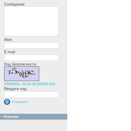
Сообщение:
Имя:
E-mail:
Код безопасности:
обновить, если не виден код
Введите код:
Реклама