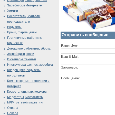
Бухгалтера, банк, финансы
Заработок в Интернете
Химики
Воспитатели, учителя,
преподаватели
Водители
Врачи, фармацевты
Отправить сообщение
Гостиничные работники,
горничные
Ваше Имя:
Домашние работники, уборка
Закройщики, швеи
Ваш E-Mail:
Инженеры, техники
Инструктора фитнес, аэробика
Заголовок:
Кладовщики, водители
погрузчиков
Сообщение:
Компьютерные технологии и
интернет
Косметологи, парикмахеры
Медсёстры, массажисты
МЛМ, сетевой маркетинг
Охрана
Повара