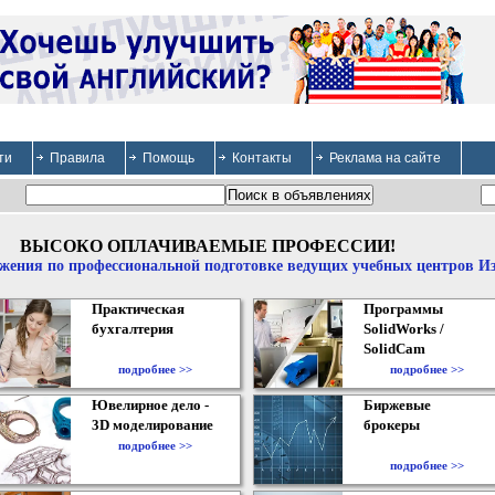
ти
Правила
Помощь
Контакты
Реклама на сайте
ВЫСОКО ОПЛАЧИВАЕМЫЕ ПРОФЕССИИ!
жения по профессиональной подготовке ведущих учебных центров И
Практическая
Программы
бухгалтерия
SolidWorks /
SolidCam
подробнее >>
подробнее >>
Ювелирное дело -
Биржевые
3D моделирование
брокеры
подробнее >>
подробнее >>