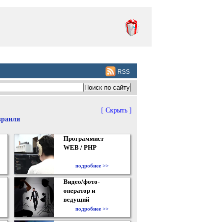
RSS
[ Скрыть ]
зраиля
Программист
WEB / PHP
подробнее >>
Видео/фото-
оператор и
ведущий
подробнее >>