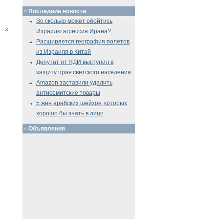
Последние новости
Во сколько может обойтись
Израилю агрессия Ирана?
Расширяется география полетов
из Израиля в Китай
Депутат от НДИ выступил в
защиту прав светского населения
Amazon заставили удалить
антисемитские товары
5 жен арабских шейхов, которых
хорошо бы знать в лицо
Объявления