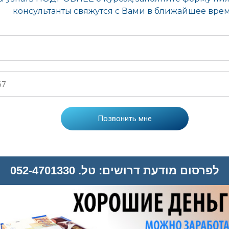
לפרסום מודעת דרושים: טל. 052-4701330