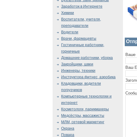
Бухгалтера, банк, финансы
Заработок в Интернете
Химики
Воспитатели, учителя,
преподаватели
Водители
Врачи, фармацевты
Отп
Гостиничные работники,
горничные
Ваше 
Домашние работники, уборка
Закройщики, швеи
Ваш E
Инженеры, техники
Инструктора фитнес, аэробика
Загол
Кладовщики, водители
погрузчиков
Сообщ
Компьютерные технологии и
интернет
Косметологи, парикмахеры
Медсёстры, массажисты
МЛМ, сетевой маркетинг
Охрана
Повара