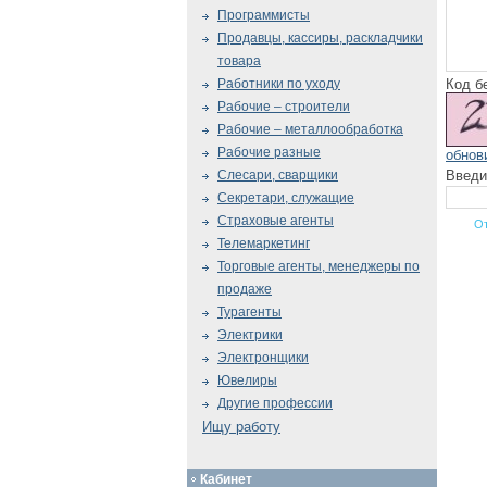
Программисты
Продавцы, кассиры, раскладчики
товара
Код б
Работники по уходу
Рабочие – строители
Рабочие – металлообработка
Рабочие разные
обнов
Введи
Слесари, сварщики
Секретари, служащие
Страховые агенты
Телемаркетинг
Торговые агенты, менеджеры по
продаже
Турагенты
Электрики
Электронщики
Ювелиры
Другие профессии
Ищу работу
Кабинет