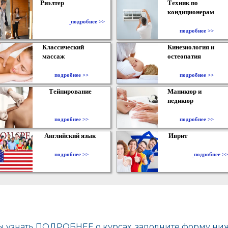
Риэлтер
Техник по
кондиционерам
​
подробнее >>
подробнее >>
Классический
Кинезиология и
массаж
остеопатия
подробнее >>
подробнее >>
Тейпирование
Маникюр и
педикюр
подробнее >>
подробнее >>
Английский язык
Иврит
подробнее >>
подробнее >>