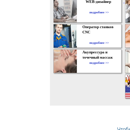
WEB-дизайнер
подробнее >>
Оператор станков
CNC
подробнее >>
Акупрессура и
точечный массаж
подробнее >>