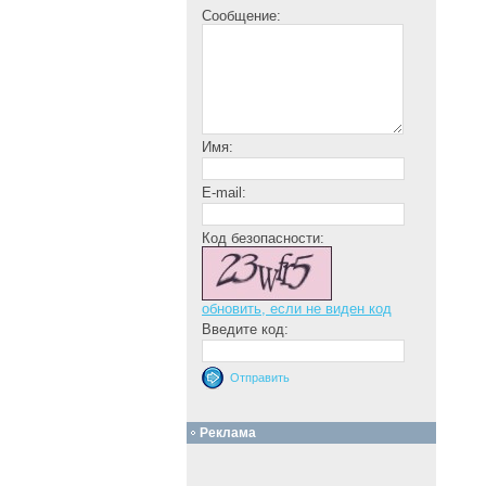
Сообщение:
Имя:
E-mail:
Код безопасности:
обновить, если не виден код
Введите код:
Реклама