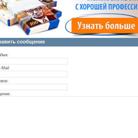
равить сообщение
Имя:
-Mail:
овок:
ение: