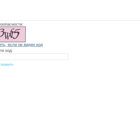
езопасности:
ить, если не виден код
те код: