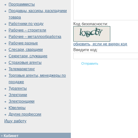
Программисты
Продавцы, кассиры, раскладчики
товара
Код безопасности:
Работники по уходу
Рабочие – строители
Рабочие – металлообработка
Рабочие разные
обновить, если не виден код
Введите код:
Слесари, сварщики
Секретари, служащие
Страховые агенты
Телемаркетинг
Торговые агенты, менеджеры по
продаже
Турагенты
Электрики
Электронщики
Ювелиры
Другие профессии
Ищу работу
Кабинет