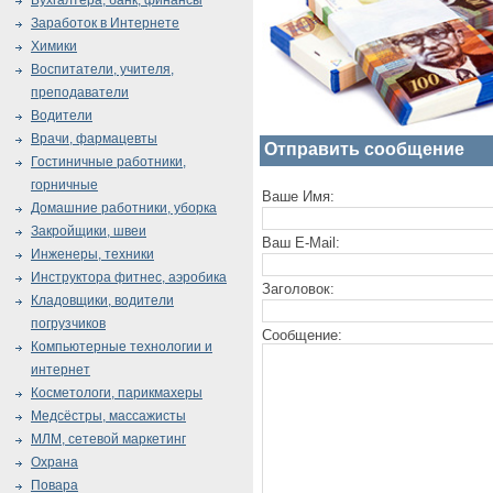
Бухгалтера, банк, финансы
Заработок в Интернете
Химики
Воспитатели, учителя,
преподаватели
Водители
Врачи, фармацевты
Отправить сообщение
Гостиничные работники,
горничные
Ваше Имя:
Домашние работники, уборка
Закройщики, швеи
Ваш E-Mail:
Инженеры, техники
Инструктора фитнес, аэробика
Заголовок:
Кладовщики, водители
погрузчиков
Сообщение:
Компьютерные технологии и
интернет
Косметологи, парикмахеры
Медсёстры, массажисты
МЛМ, сетевой маркетинг
Охрана
Повара