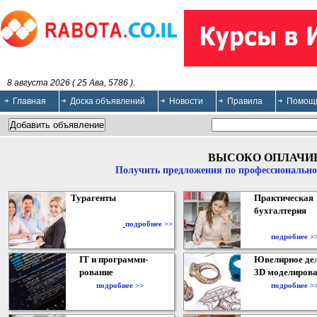
8 августа 2026 ( 25 Ава, 5786 ).
Главная
Доска объявлений
Новости
Правила
Помощ
ВЫСОКО ОПЛАЧИ
Получить предложения по профессионально
Турагенты
Практическая
бухгалтерия
подробнее >>
подробнее >
IT и программи-
Ювелирное дел
рование
3D моделирова
подробнее >>
подробнее >