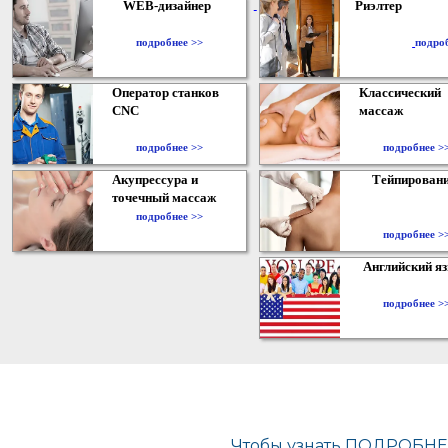
WEB-дизайнер
Риэлтер
​
подробнее >>
подро
Оператор станков
Классический
CNC
массаж
подробнее >>
подробнее >
Акупрессура и
Тейпирован
точечный массаж
подробнее >>
подробнее >
Английский я
подробнее >