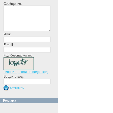
Сообщение:
Имя:
E-mail:
Код безопасности:
обновить, если не виден код
Введите код:
Реклама