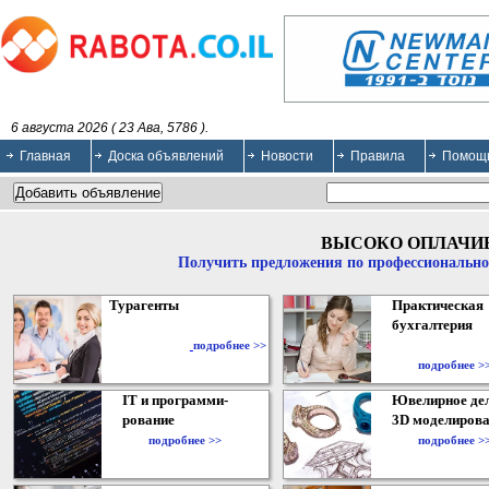
6 августа 2026 ( 23 Ава, 5786 ).
Главная
Доска объявлений
Новости
Правила
Помощ
ВЫСОКО ОПЛАЧИ
Получить предложения по профессионально
Турагенты
Практическая
бухгалтерия
подробнее >>
подробнее >
IT и программи-
Ювелирное дел
рование
3D моделирова
подробнее >>
подробнее >