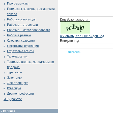
Программисты
Продавцы, кассиры, раскладчики
товара
Код безопасности:
Работники по уходу
Рабочие – строители
Рабочие – металлообработка
Рабочие разные
обновить, если не виден код
Введите код:
Слесари, сварщики
Секретари, служащие
Страховые агенты
Телемаркетинг
Торговые агенты, менеджеры по
продаже
Турагенты
Электрики
Электронщики
Ювелиры
Другие профессии
Ищу работу
Кабинет