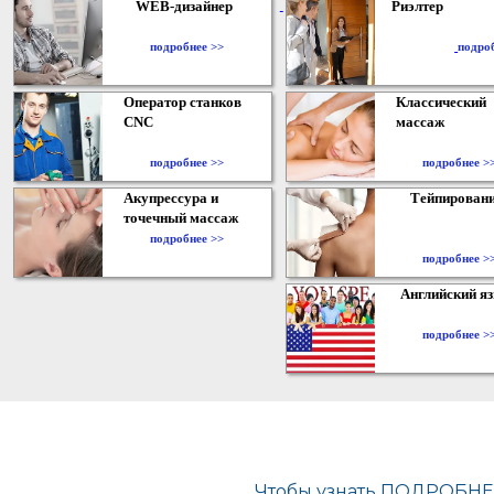
WEB-дизайнер
Риэлтер
​
подробнее >>
подро
Оператор станков
Классический
CNC
массаж
подробнее >>
подробнее >
Акупрессура и
Тейпирован
точечный массаж
подробнее >>
подробнее >
Английский я
подробнее >