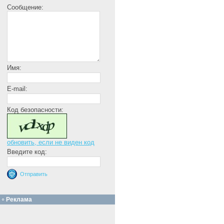
Сообщение:
Имя:
E-mail:
Код безопасности:
обновить, если не виден код
Введите код:
Реклама