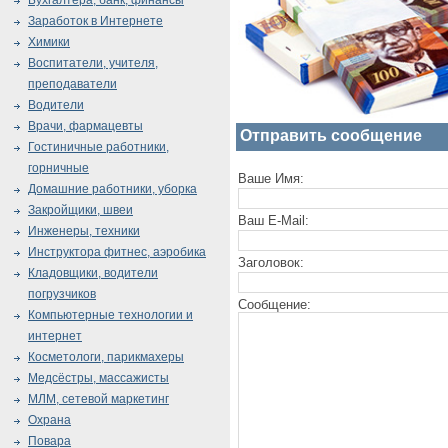
Бухгалтера, банк, финансы
Заработок в Интернете
Химики
Воспитатели, учителя,
преподаватели
Водители
Врачи, фармацевты
Отправить сообщение
Гостиничные работники,
горничные
Ваше Имя:
Домашние работники, уборка
Закройщики, швеи
Ваш E-Mail:
Инженеры, техники
Инструктора фитнес, аэробика
Заголовок:
Кладовщики, водители
погрузчиков
Сообщение:
Компьютерные технологии и
интернет
Косметологи, парикмахеры
Медсёстры, массажисты
МЛМ, сетевой маркетинг
Охрана
Повара