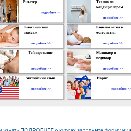
Риэлтер
Техник по
кондиционерам
​
подробнее >>
подробнее >>
Классический
Кинезиология и
массаж
остеопатия
подробнее >>
подробнее >>
Тейпирование
Маникюр и
педикюр
подробнее >>
подробнее >>
Английский язык
Иврит
подробнее >>
подробнее >>