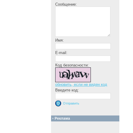
Сообщение:
Имя:
E-mail:
Код безопасности:
обновить, если не виден код
Введите код:
Реклама