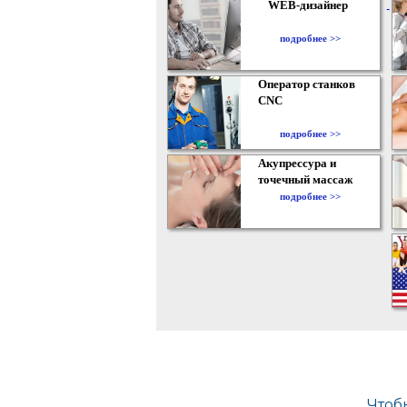
WEB-дизайнер
подробнее >>
Оператор станков
CNC
подробнее >>
Акупрессура и
точечный массаж
подробнее >>