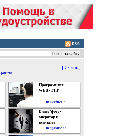
RSS
[ Скрыть ]
зраиля
Программист
WEB / PHP
подробнее >>
Видео/фото-
оператор и
ведущий
подробнее >>