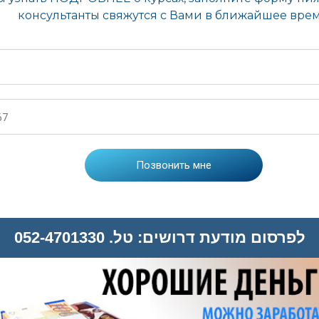
לפרסום מודעת דרושים: טל. 052-4701330