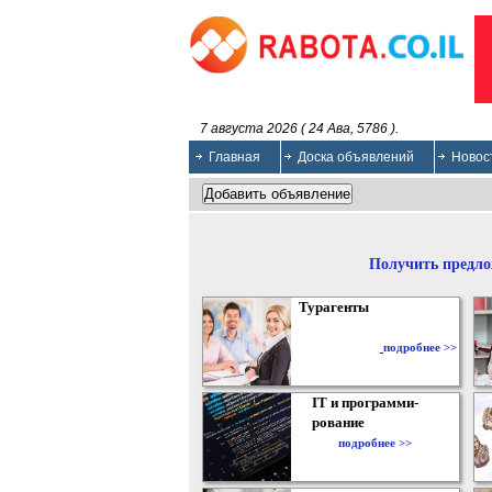
7 августа 2026 ( 24 Ава, 5786 ).
Главная
Доска объявлений
Новос
Получить предло
Турагенты
подробнее >>
IT и программи-
рование
подробнее >>