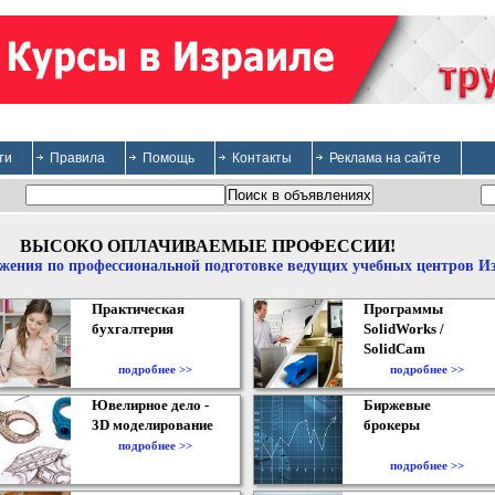
ти
Правила
Помощь
Контакты
Реклама на сайте
ВЫСОКО ОПЛАЧИВАЕМЫЕ ПРОФЕССИИ!
жения по профессиональной подготовке ведущих учебных центров И
Практическая
Программы
бухгалтерия
SolidWorks /
SolidCam
подробнее >>
подробнее >>
Ювелирное дело -
Биржевые
3D моделирование
брокеры
подробнее >>
подробнее >>