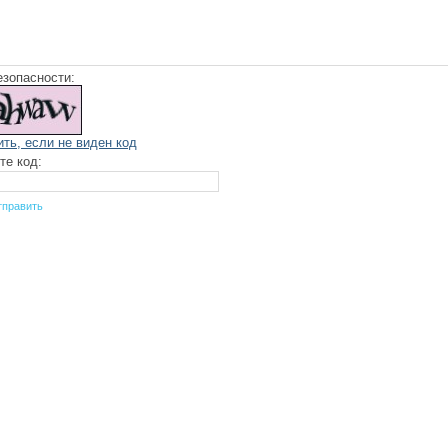
езопасности:
ить, если не виден код
те код: