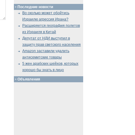
Последние новости
Во сколько может обойтись
Израилю агрессия Ирана?
Расширяется география полетов
из Израиля в Китай
Депутат от НДИ выступил в
защиту прав светского населения
Amazon заставили удалить
антисемитские товары
5 жен арабских шейхов, которых
хорошо бы знать в лицо
Объявления