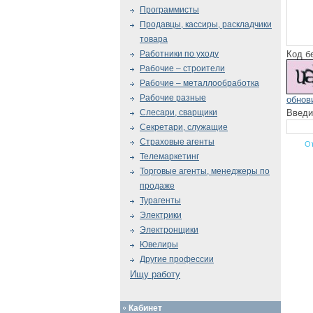
Программисты
Продавцы, кассиры, раскладчики
товара
Код б
Работники по уходу
Рабочие – строители
Рабочие – металлообработка
Рабочие разные
обнов
Введи
Слесари, сварщики
Секретари, служащие
Страховые агенты
Телемаркетинг
Торговые агенты, менеджеры по
продаже
Турагенты
Электрики
Электронщики
Ювелиры
Другие профессии
Ищу работу
Кабинет