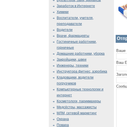
Бухгалтера, банк, финансы
Заработок в Интернете
Химики
Воспитатели, учителя,
преподаватели
Водители
Врачи, фармацевты
Отп
Гостиничные работники,
горничные
Ваше 
Домашние работники, уборка
Закройщики, швеи
Ваш E
Инженеры, техники
Инструктора фитнес, аэробика
Загол
Кладовщики, водители
погрузчиков
Сообщ
Компьютерные технологии и
интернет
Косметологи, парикмахеры
Медсёстры, массажисты
МЛМ, сетевой маркетинг
Охрана
Повара