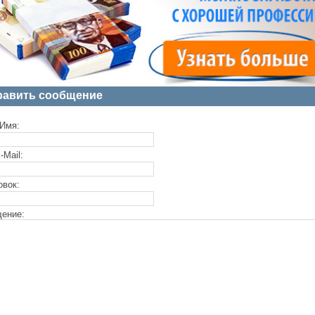
равить сообщение
Имя:
-Mail:
овок:
ение: