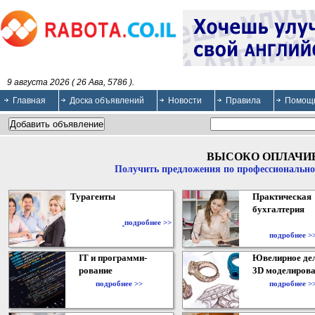
9 августа 2026 ( 26 Ава, 5786 ).
Главная
Доска объявлений
Новости
Правила
Помощ
ВЫСОКО ОПЛАЧИ
Получить предложения по профессионально
Турагенты
Практическая
бухгалтерия
подробнее >>
подробнее >
IT и программи-
Ювелирное дел
рование
3D моделирова
подробнее >>
подробнее >