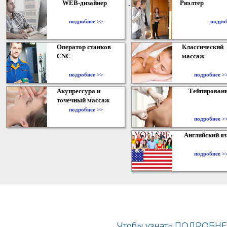
WEB-дизайнер
Риэлтер
​
подробнее >>
подро
Оператор станков
Классический
CNC
массаж
подробнее >>
подробнее >
Акупрессура и
Тейпирован
точечный массаж
подробнее >>
подробнее >
Английский я
подробнее >