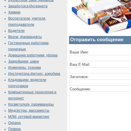
Бухгалтера, банк, финансы
Заработок в Интернете
Химики
Воспитатели, учителя,
преподаватели
Водители
Врачи, фармацевты
Отправить сообщение
Гостиничные работники,
горничные
Ваше Имя:
Домашние работники, уборка
Закройщики, швеи
Ваш E-Mail:
Инженеры, техники
Инструктора фитнес, аэробика
Заголовок:
Кладовщики, водители
погрузчиков
Сообщение:
Компьютерные технологии и
интернет
Косметологи, парикмахеры
Медсёстры, массажисты
МЛМ, сетевой маркетинг
Охрана
Повара