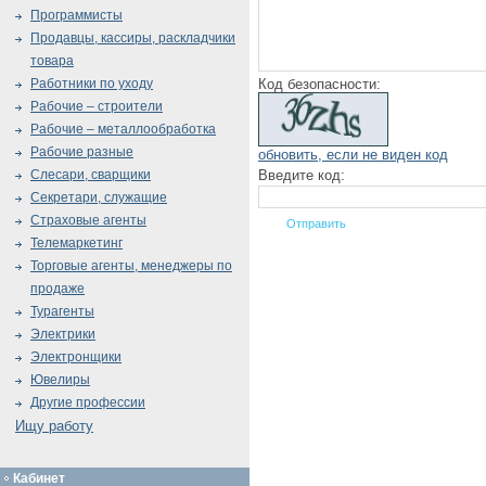
Программисты
Продавцы, кассиры, раскладчики
товара
Код безопасности:
Работники по уходу
Рабочие – строители
Рабочие – металлообработка
Рабочие разные
обновить, если не виден код
Введите код:
Слесари, сварщики
Секретари, служащие
Страховые агенты
Телемаркетинг
Торговые агенты, менеджеры по
продаже
Турагенты
Электрики
Электронщики
Ювелиры
Другие профессии
Ищу работу
Кабинет