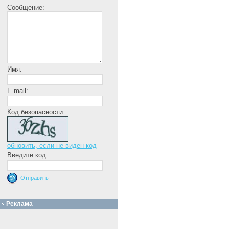
Сообщение:
Имя:
E-mail:
Код безопасности:
обновить, если не виден код
Введите код:
Реклама