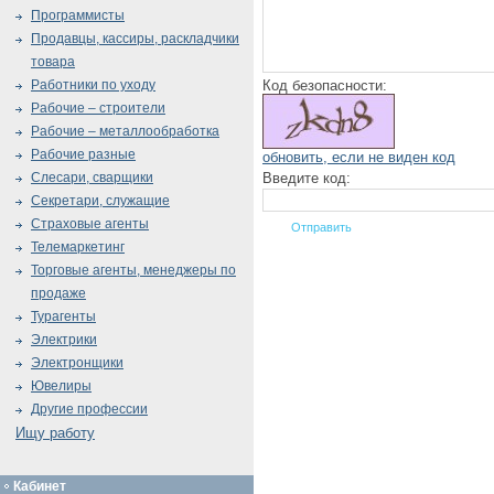
Программисты
Продавцы, кассиры, раскладчики
товара
Код безопасности:
Работники по уходу
Рабочие – строители
Рабочие – металлообработка
Рабочие разные
обновить, если не виден код
Введите код:
Слесари, сварщики
Секретари, служащие
Страховые агенты
Телемаркетинг
Торговые агенты, менеджеры по
продаже
Турагенты
Электрики
Электронщики
Ювелиры
Другие профессии
Ищу работу
Кабинет