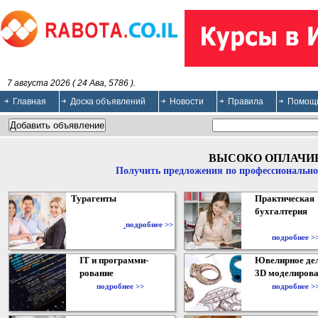
7 августа 2026 ( 24 Ава, 5786 ).
Главная
Доска объявлений
Новости
Правила
Помощ
ВЫСОКО ОПЛАЧИ
Получить предложения по профессионально
Турагенты
Практическая
бухгалтерия
подробнее >>
подробнее >
IT и программи-
Ювелирное дел
рование
3D моделирова
подробнее >>
подробнее >