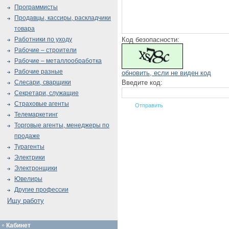
Программисты
Продавцы, кассиры, раскладчики
товара
Код безопасности:
Работники по уходу
Рабочие – строители
Рабочие – металлообработка
Рабочие разные
обновить, если не виден код
Введите код:
Слесари, сварщики
Секретари, служащие
Страховые агенты
Телемаркетинг
Торговые агенты, менеджеры по
продаже
Турагенты
Электрики
Электронщики
Ювелиры
Другие профессии
Ищу работу
Кабинет