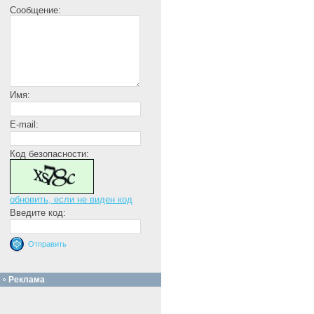
Сообщение:
Имя:
E-mail:
Код безопасности:
обновить, если не виден код
Введите код:
Реклама