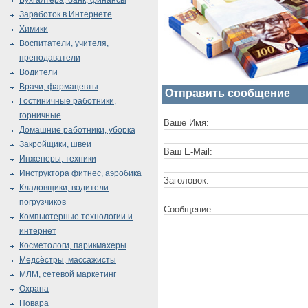
Бухгалтера, банк, финансы
Заработок в Интернете
Химики
Воспитатели, учителя,
преподаватели
Водители
Врачи, фармацевты
Отправить сообщение
Гостиничные работники,
горничные
Ваше Имя:
Домашние работники, уборка
Закройщики, швеи
Ваш E-Mail:
Инженеры, техники
Инструктора фитнес, аэробика
Заголовок:
Кладовщики, водители
погрузчиков
Сообщение:
Компьютерные технологии и
интернет
Косметологи, парикмахеры
Медсёстры, массажисты
МЛМ, сетевой маркетинг
Охрана
Повара