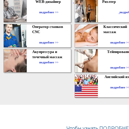
WEB-дизайнер
Риэлтер
​
подробнее >>
подро
Оператор станков
Классический
CNC
массаж
подробнее >>
подробнее >
Акупрессура и
Тейпирован
точечный массаж
подробнее >>
подробнее >
Английский я
подробнее >