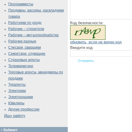
Программисты
Продавцы, кассиры, раскладчики
товара
Код безопасности:
Работники по уходу
Рабочие – строители
Рабочие – металлообработка
Рабочие разные
обновить, если не виден код
Введите код:
Слесари, сварщики
Секретари, служащие
Страховые агенты
Телемаркетинг
Торговые агенты, менеджеры по
продаже
Турагенты
Электрики
Электронщики
Ювелиры
Другие профессии
Ищу работу
Кабинет