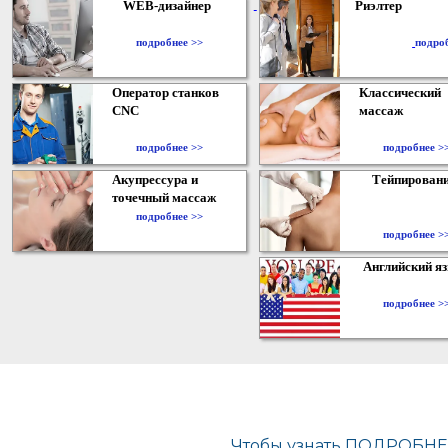
WEB-дизайнер
Риэлтер
​
подробнее >>
подро
Оператор станков
Классический
CNC
массаж
подробнее >>
подробнее >
Акупрессура и
Тейпирован
точечный массаж
подробнее >>
подробнее >
Английский я
подробнее >