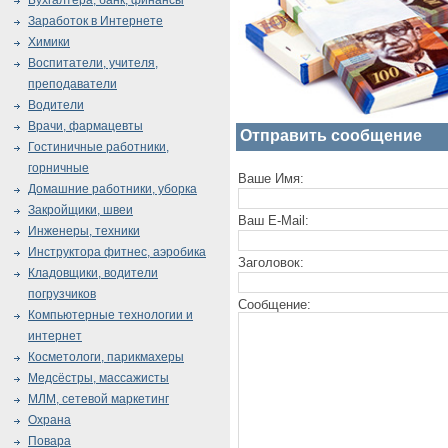
Бухгалтера, банк, финансы
Заработок в Интернете
Химики
Воспитатели, учителя,
преподаватели
Водители
Врачи, фармацевты
Отправить сообщение
Гостиничные работники,
горничные
Ваше Имя:
Домашние работники, уборка
Закройщики, швеи
Ваш E-Mail:
Инженеры, техники
Инструктора фитнес, аэробика
Заголовок:
Кладовщики, водители
погрузчиков
Сообщение:
Компьютерные технологии и
интернет
Косметологи, парикмахеры
Медсёстры, массажисты
МЛМ, сетевой маркетинг
Охрана
Повара