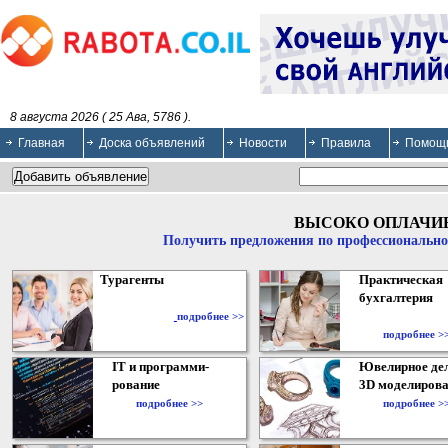
8 августа 2026 ( 25 Ава, 5786 ).
Главная
Доска объявлений
Новости
Правила
Помощ
ВЫСОКО ОПЛАЧИ
Получить предложения по профессионально
Турагенты
Практическая
бухгалтерия
подробнее >>
подробнее >
IT и программи-
Ювелирное дел
рование
3D моделирова
подробнее >>
подробнее >