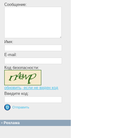
Сообщение:
Имя:
E-mail:
Код безопасности:
обновить, если не виден код
Введите код:
Реклама