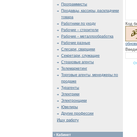
Программисты
Продавцы, кассиры, раскладчики
товара
Код б
Работники по уходу
Рабочие – строители
Рабочие – металлообработка
Рабочие разные
обнов
Введи
Слесари, сварщики
Секретари, служащие
Страховые агенты
Телемаркетинг
Торговые агенты, менеджеры по
продаже
Турагенты
Электрики
Электронщики
Ювелиры
Другие профессии
Ищу работу
Кабинет