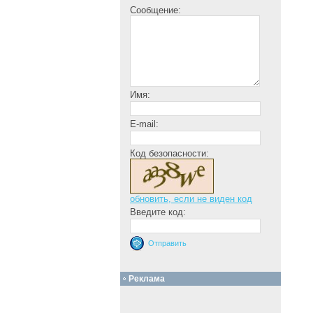
Сообщение:
Имя:
E-mail:
Код безопасности:
обновить, если не виден код
Введите код:
Реклама