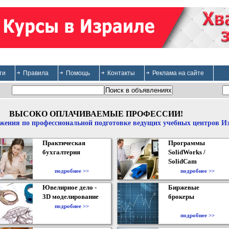
ти
Правила
Помощь
Контакты
Реклама на сайте
ВЫСОКО ОПЛАЧИВАЕМЫЕ ПРОФЕССИИ!
жения по профессиональной подготовке ведущих учебных центров И
Практическая
Программы
бухгалтерия
SolidWorks /
SolidCam
подробнее >>
подробнее >>
Ювелирное дело -
Биржевые
3D моделирование
брокеры
подробнее >>
подробнее >>