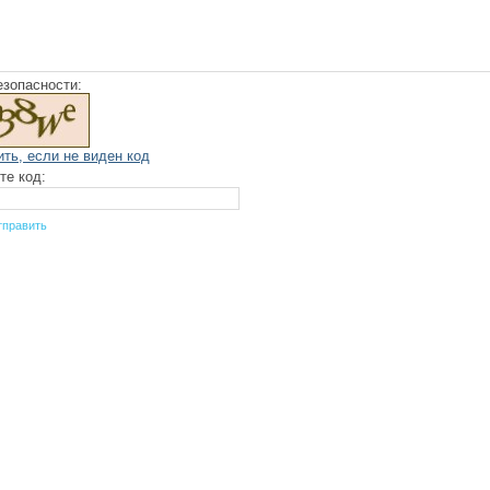
езопасности:
ить, если не виден код
те код: