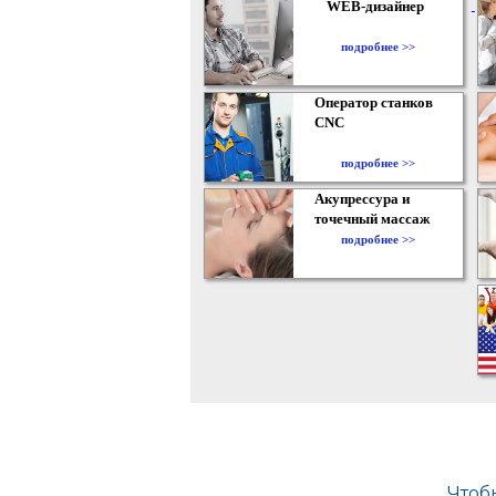
WEB-дизайнер
подробнее >>
Оператор станков
CNC
подробнее >>
Акупрессура и
точечный массаж
подробнее >>