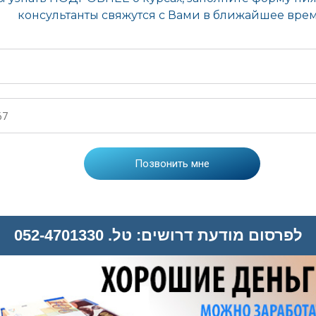
לפרסום מודעת דרושים: טל. 052-4701330