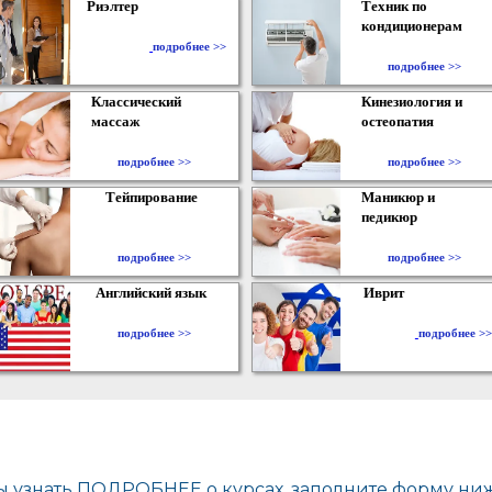
Риэлтер
Техник по
кондиционерам
​
подробнее >>
подробнее >>
Классический
Кинезиология и
массаж
остеопатия
подробнее >>
подробнее >>
Тейпирование
Маникюр и
педикюр
подробнее >>
подробнее >>
Английский язык
Иврит
подробнее >>
подробнее >>