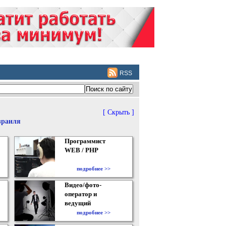
RSS
[ Скрыть ]
зраиля
Программист
WEB / PHP
подробнее >>
Видео/фото-
оператор и
ведущий
подробнее >>