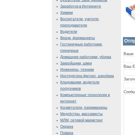
Бухгалтера, банк, финансы
Заработок в Интернете
Химики
Воспитатели, учителя,
преподаватели
Водители
Врачи, фармацевты
Отп
Гостиничные работники,
горничные
Ваше 
Домашние работники, уборка
Закройщики, швеи
Ваш E
Инженеры, техники
Инструктора фитнес, аэробика
Загол
Кладовщики, водители
погрузчиков
Сообщ
Компьютерные технологии и
интернет
Косметологи, парикмахеры
Медсёстры, массажисты
МЛМ, сетевой маркетинг
Охрана
Повара