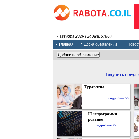
7 августа 2026 ( 24 Ава, 5786 ).
Главная
Доска объявлений
Новос
Получить предло
Турагенты
подробнее >>
IT и программи-
рование
подробнее >>