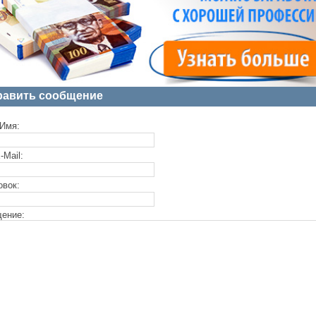
равить сообщение
Имя:
-Mail:
овок:
ение: