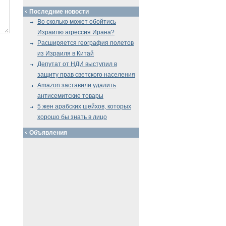
Последние новости
Во сколько может обойтись
Израилю агрессия Ирана?
Расширяется география полетов
из Израиля в Китай
Депутат от НДИ выступил в
защиту прав светского населения
Amazon заставили удалить
антисемитские товары
5 жен арабских шейхов, которых
хорошо бы знать в лицо
Объявления