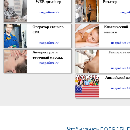
WEB-дизайнер
Риэлтер
​
подробнее >>
подро
Оператор станков
Классический
CNC
массаж
подробнее >>
подробнее >
Акупрессура и
Тейпирован
точечный массаж
подробнее >>
подробнее >
Английский я
подробнее >