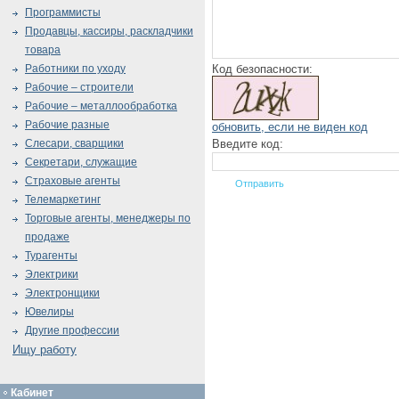
Программисты
Продавцы, кассиры, раскладчики
товара
Код безопасности:
Работники по уходу
Рабочие – строители
Рабочие – металлообработка
Рабочие разные
обновить, если не виден код
Введите код:
Слесари, сварщики
Секретари, служащие
Страховые агенты
Телемаркетинг
Торговые агенты, менеджеры по
продаже
Турагенты
Электрики
Электронщики
Ювелиры
Другие профессии
Ищу работу
Кабинет