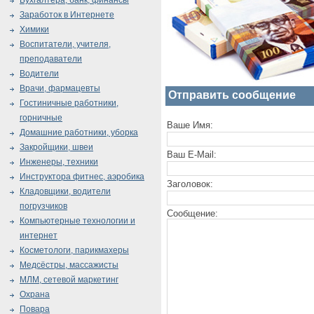
Бухгалтера, банк, финансы
Заработок в Интернете
Химики
Воспитатели, учителя,
преподаватели
Водители
Врачи, фармацевты
Отправить сообщение
Гостиничные работники,
горничные
Ваше Имя:
Домашние работники, уборка
Закройщики, швеи
Ваш E-Mail:
Инженеры, техники
Инструктора фитнес, аэробика
Заголовок:
Кладовщики, водители
погрузчиков
Сообщение:
Компьютерные технологии и
интернет
Косметологи, парикмахеры
Медсёстры, массажисты
МЛМ, сетевой маркетинг
Охрана
Повара