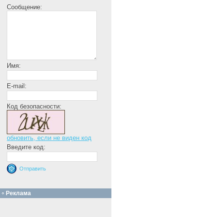
Сообщение:
Имя:
E-mail:
Код безопасности:
обновить, если не виден код
Введите код:
Реклама