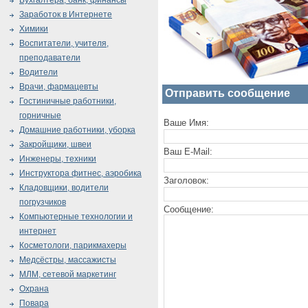
Бухгалтера, банк, финансы
Заработок в Интернете
Химики
Воспитатели, учителя,
преподаватели
Водители
Врачи, фармацевты
Отправить сообщение
Гостиничные работники,
горничные
Ваше Имя:
Домашние работники, уборка
Закройщики, швеи
Ваш E-Mail:
Инженеры, техники
Инструктора фитнес, аэробика
Заголовок:
Кладовщики, водители
погрузчиков
Сообщение:
Компьютерные технологии и
интернет
Косметологи, парикмахеры
Медсёстры, массажисты
МЛМ, сетевой маркетинг
Охрана
Повара