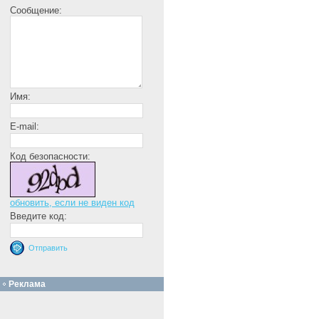
Сообщение:
Имя:
E-mail:
Код безопасности:
обновить, если не виден код
Введите код:
Реклама