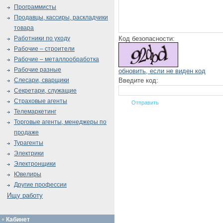
Программисты
Продавцы, кассиры, раскладчики
товара
Код безопасности:
Работники по уходу
Рабочие – строители
Рабочие – металлообработка
Рабочие разные
обновить, если не виден код
Введите код:
Слесари, сварщики
Секретари, служащие
Страховые агенты
Телемаркетинг
Торговые агенты, менеджеры по
продаже
Турагенты
Электрики
Электронщики
Ювелиры
Другие профессии
Ищу работу
Кабинет