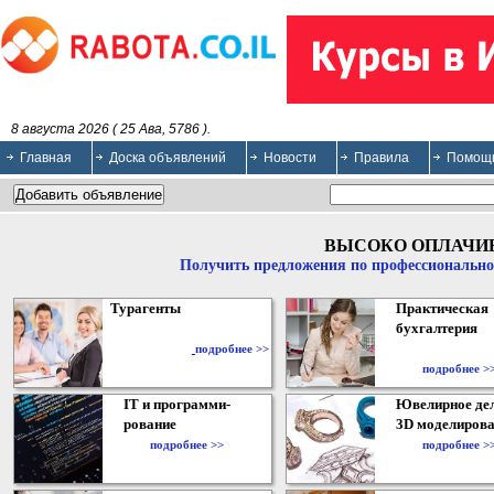
8 августа 2026 ( 25 Ава, 5786 ).
Главная
Доска объявлений
Новости
Правила
Помощ
ВЫСОКО ОПЛАЧИ
Получить предложения по профессионально
Турагенты
Практическая
бухгалтерия
подробнее >>
подробнее >
IT и программи-
Ювелирное дел
рование
3D моделирова
подробнее >>
подробнее >