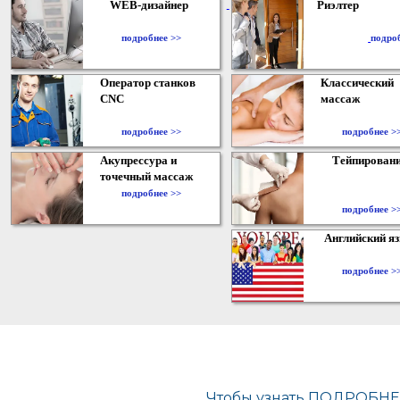
WEB-дизайнер
Риэлтер
​
подробнее >>
подро
Оператор станков
Классический
CNC
массаж
подробнее >>
подробнее >
Акупрессура и
Тейпирован
точечный массаж
подробнее >>
подробнее >
Английский я
подробнее >