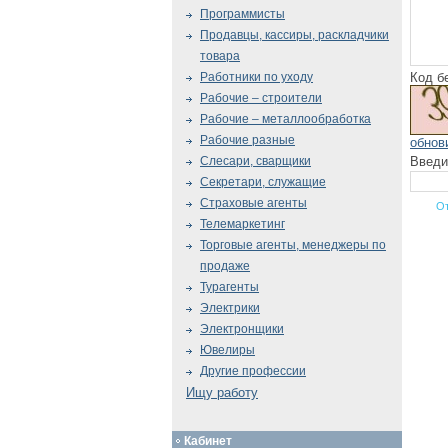
Программисты
Продавцы, кассиры, раскладчики
товара
Код б
Работники по уходу
Рабочие – строители
Рабочие – металлообработка
Рабочие разные
обнов
Введи
Слесари, сварщики
Секретари, служащие
Страховые агенты
Телемаркетинг
Торговые агенты, менеджеры по
продаже
Турагенты
Электрики
Электронщики
Ювелиры
Другие профессии
Ищу работу
Кабинет