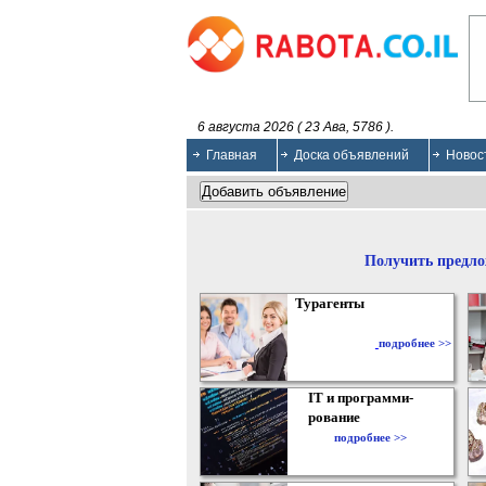
6 августа 2026 ( 23 Ава, 5786 ).
Главная
Доска объявлений
Новос
Получить предло
Турагенты
подробнее >>
IT и программи-
рование
подробнее >>