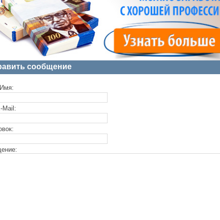
равить сообщение
Имя:
-Mail:
овок:
ение: