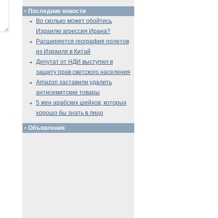
Последние новости
Во сколько может обойтись
Израилю агрессия Ирана?
Расширяется география полетов
из Израиля в Китай
Депутат от НДИ выступил в
защиту прав светского населения
Amazon заставили удалить
антисемитские товары
5 жен арабских шейхов, которых
хорошо бы знать в лицо
Объявления