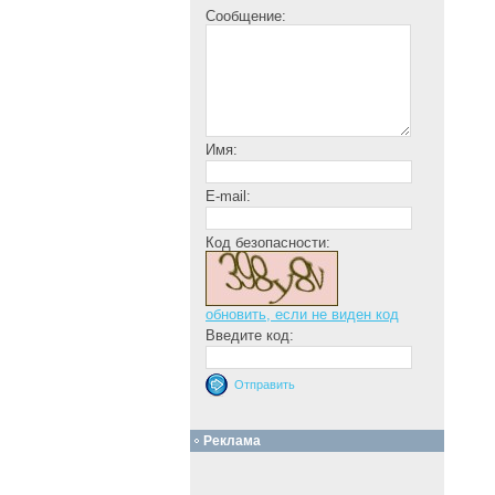
Сообщение:
Имя:
E-mail:
Код безопасности:
обновить, если не виден код
Введите код:
Реклама