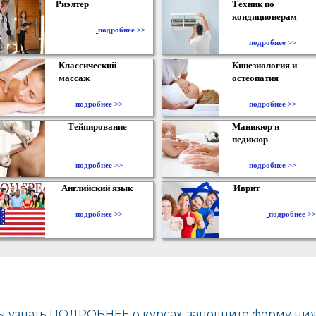
Риэлтер
Техник по
кондиционерам
​
подробнее >>
подробнее >>
Классический
Кинезиология и
массаж
остеопатия
подробнее >>
подробнее >>
Тейпирование
Маникюр и
педикюр
подробнее >>
подробнее >>
Английский язык
Иврит
подробнее >>
подробнее >>