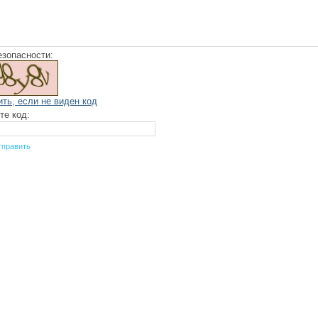
езопасности:
ить, если не виден код
те код: