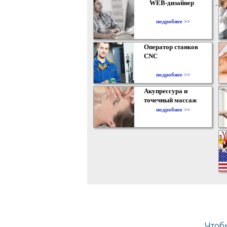
WEB-дизайнер
подробнее >>
Оператор станков
CNC
подробнее >>
Акупрессура и
точечный массаж
подробнее >>