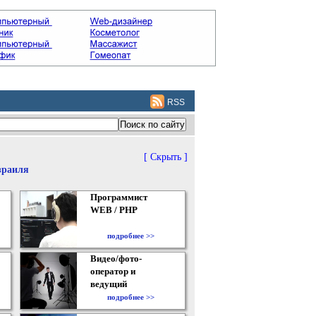
RSS
[ Скрыть ]
зраиля
Программист
WEB / PHP
подробнее >>
Видео/фото-
оператор и
ведущий
подробнее >>