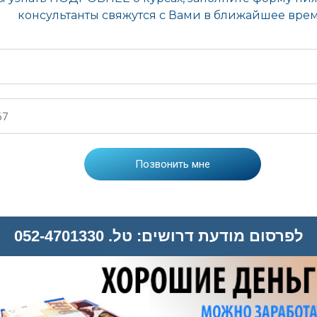
לפרסום מודעת דרושים: טל. 052-4701330