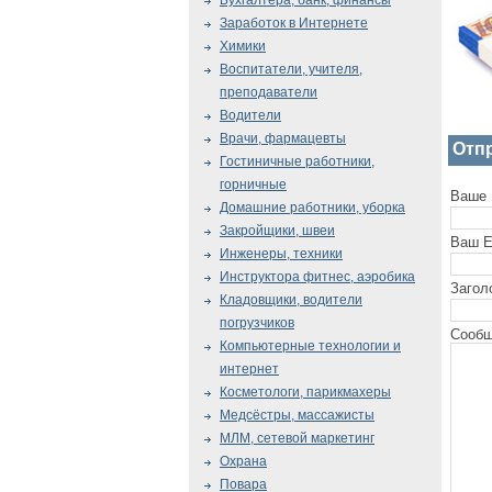
Бухгалтера, банк, финансы
Заработок в Интернете
Химики
Воспитатели, учителя,
преподаватели
Водители
Врачи, фармацевты
Отп
Гостиничные работники,
горничные
Ваше 
Домашние работники, уборка
Закройщики, швеи
Ваш E
Инженеры, техники
Инструктора фитнес, аэробика
Загол
Кладовщики, водители
погрузчиков
Сообщ
Компьютерные технологии и
интернет
Косметологи, парикмахеры
Медсёстры, массажисты
МЛМ, сетевой маркетинг
Охрана
Повара