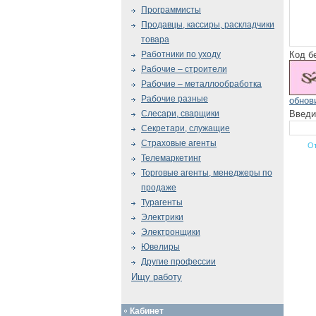
Программисты
Продавцы, кассиры, раскладчики
товара
Код б
Работники по уходу
Рабочие – строители
Рабочие – металлообработка
Рабочие разные
обнов
Введи
Слесари, сварщики
Секретари, служащие
Страховые агенты
Телемаркетинг
Торговые агенты, менеджеры по
продаже
Турагенты
Электрики
Электронщики
Ювелиры
Другие профессии
Ищу работу
Кабинет