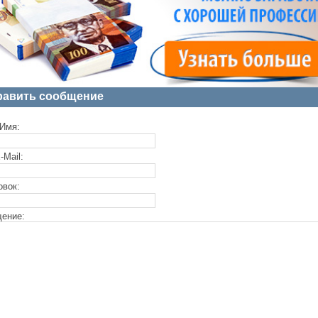
равить сообщение
Имя:
-Mail:
овок:
ение: