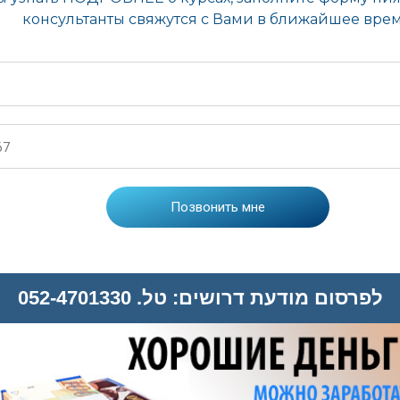
לפרסום מודעת דרושים: טל. 052-4701330