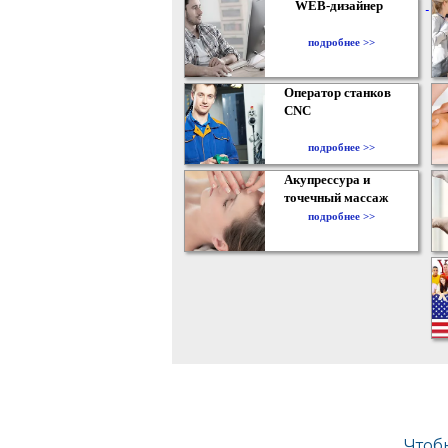
WEB-дизайнер
подробнее >>
Оператор станков
CNC
подробнее >>
Акупрессура и
точечный массаж
подробнее >>