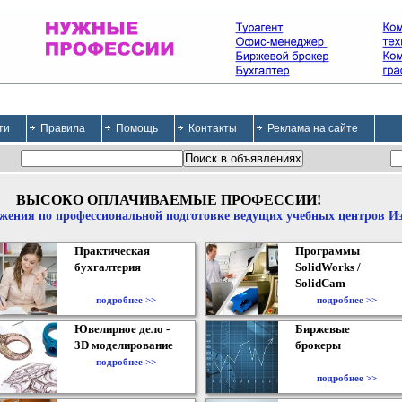
ти
Правила
Помощь
Контакты
Реклама на сайте
ВЫСОКО ОПЛАЧИВАЕМЫЕ ПРОФЕССИИ!
жения по профессиональной подготовке ведущих учебных центров И
Практическая
Программы
бухгалтерия
SolidWorks /
SolidCam
подробнее >>
подробнее >>
Ювелирное дело -
Биржевые
3D моделирование
брокеры
подробнее >>
подробнее >>