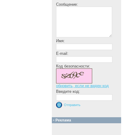
Сообщение:
Имя:
E-mail:
Код безопасности:
обновить, если не виден код
Введите код:
Реклама