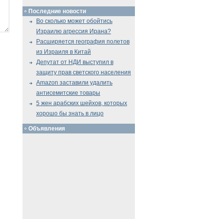
Последние новости
Во сколько может обойтись
Израилю агрессия Ирана?
Расширяется география полетов
из Израиля в Китай
Депутат от НДИ выступил в
защиту прав светского населения
Amazon заставили удалить
антисемитские товары
5 жен арабских шейхов, которых
хорошо бы знать в лицо
Объявления