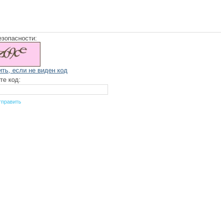
езопасности:
ить, если не виден код
те код: