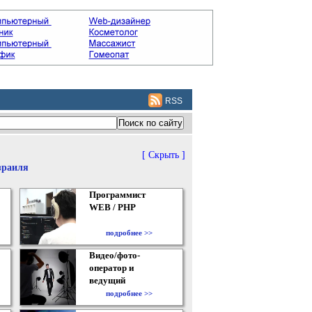
RSS
[ Скрыть ]
зраиля
Программист
WEB / PHP
подробнее >>
Видео/фото-
оператор и
ведущий
подробнее >>