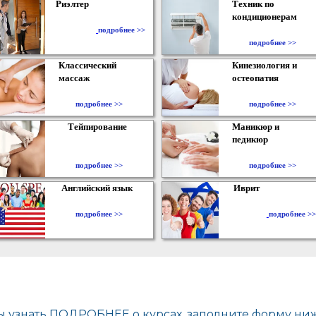
Риэлтер
Техник по
кондиционерам
​
подробнее >>
подробнее >>
Классический
Кинезиология и
массаж
остеопатия
подробнее >>
подробнее >>
Тейпирование
Маникюр и
педикюр
подробнее >>
подробнее >>
Английский язык
Иврит
подробнее >>
подробнее >>