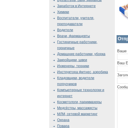
Бухгалтера, банк, финансы
Заработок в Интернете
Химики
Воспитатели, учителя,
преподаватели
Водители
Врачи, фармацевты
Отп
Гостиничные работники,
горничные
Ваше 
Домашние работники, уборка
Закройщики, швеи
Ваш E
Инженеры, техники
Инструктора фитнес, аэробика
Загол
Кладовщики, водители
погрузчиков
Сообщ
Компьютерные технологии и
интернет
Косметологи, парикмахеры
Медсёстры, массажисты
МЛМ, сетевой маркетинг
Охрана
Повара