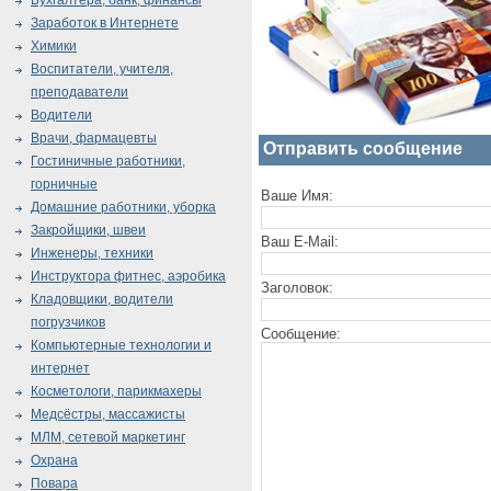
Бухгалтера, банк, финансы
Заработок в Интернете
Химики
Воспитатели, учителя,
преподаватели
Водители
Врачи, фармацевты
Отправить сообщение
Гостиничные работники,
горничные
Ваше Имя:
Домашние работники, уборка
Закройщики, швеи
Ваш E-Mail:
Инженеры, техники
Инструктора фитнес, аэробика
Заголовок:
Кладовщики, водители
погрузчиков
Сообщение:
Компьютерные технологии и
интернет
Косметологи, парикмахеры
Медсёстры, массажисты
МЛМ, сетевой маркетинг
Охрана
Повара