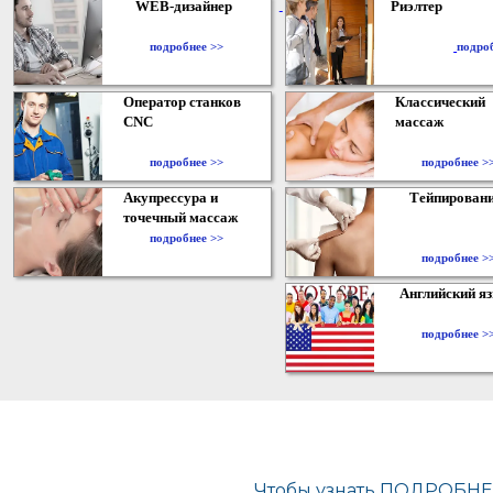
WEB-дизайнер
Риэлтер
​
подробнее >>
подро
Оператор станков
Классический
CNC
массаж
подробнее >>
подробнее >
Акупрессура и
Тейпирован
точечный массаж
подробнее >>
подробнее >
Английский я
подробнее >