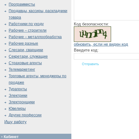
Программисты
Продавцы, кассиры, раскладчики
товара
Код безопасности:
Работники по уходу
Рабочие – строители
Рабочие – металлообработка
Рабочие разные
обновить, если не виден код
Введите код:
Слесари, сварщики
Секретари, служащие
Страховые агенты
Телемаркетинг
Торговые агенты, менеджеры по
продаже
Турагенты
Электрики
Электронщики
Ювелиры
Другие профессии
Ищу работу
Кабинет