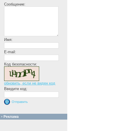
Сообщение:
Имя:
E-mail:
Код безопасности:
обновить, если не виден код
Введите код:
Реклама