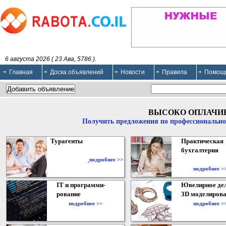
6 августа 2026 ( 23 Ава, 5786 ).
Главная
Доска объявлений
Новости
Правила
Помощ
ВЫСОКО ОПЛАЧИ
Получить предложения по профессионально
Турагенты
Практическая
бухгалтерия
подробнее >>
подробнее >
IT и программи-
Ювелирное дел
рование
3D моделирова
подробнее >>
подробнее >