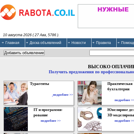
10 августа 2026 ( 27 Ава, 5786 ).
Главная
Доска объявлений
Новости
Правила
Помощ
ВЫСОКО ОПЛАЧИ
Получить предложения по профессионально
Турагенты
Практическая
бухгалтерия
подробнее >>
подробнее >
IT и программи-
Ювелирное дел
рование
3D моделирова
подробнее >>
подробнее >