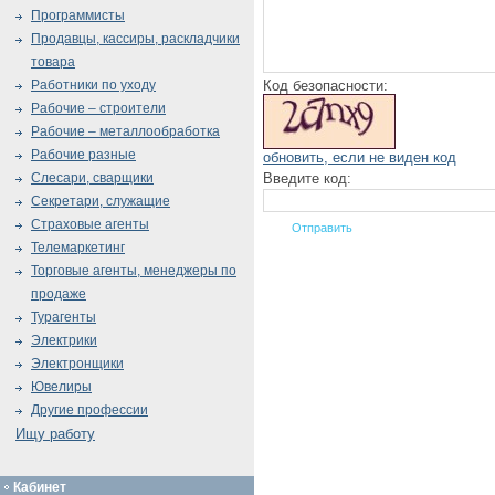
Программисты
Продавцы, кассиры, раскладчики
товара
Код безопасности:
Работники по уходу
Рабочие – строители
Рабочие – металлообработка
Рабочие разные
обновить, если не виден код
Введите код:
Слесари, сварщики
Секретари, служащие
Страховые агенты
Телемаркетинг
Торговые агенты, менеджеры по
продаже
Турагенты
Электрики
Электронщики
Ювелиры
Другие профессии
Ищу работу
Кабинет