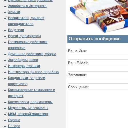
Бухгалтера, банк, финансы
Заработок в Интернете
Химики
Воспитатели, учителя,
преподаватели
Водители
Врачи, фармацевты
Отправить сообщение
Гостиничные работники,
горничные
Ваше Имя:
Домашние работники, уборка
Закройщики, швеи
Ваш E-Mail:
Инженеры, техники
Инструктора фитнес, аэробика
Заголовок:
Кладовщики, водители
погрузчиков
Сообщение:
Компьютерные технологии и
интернет
Косметологи, парикмахеры
Медсёстры, массажисты
МЛМ, сетевой маркетинг
Охрана
Повара