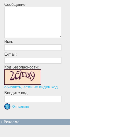
Сообщение:
Имя:
E-mail:
Код безопасности:
обновить, если не виден код
Введите код:
Реклама