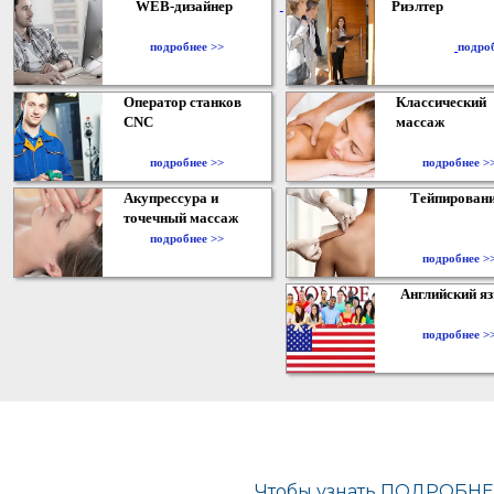
WEB-дизайнер
Риэлтер
​
подробнее >>
подро
Оператор станков
Классический
CNC
массаж
подробнее >>
подробнее >
Акупрессура и
Тейпирован
точечный массаж
подробнее >>
подробнее >
Английский я
подробнее >