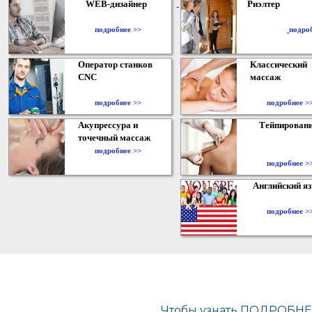
WEB-дизайнер
Риэлтер
​
подробнее >>
подро
Оператор станков
Классический
CNC
массаж
подробнее >>
подробнее >
Акупрессура и
Тейпирован
точечный массаж
подробнее >>
подробнее >
Английский я
подробнее >