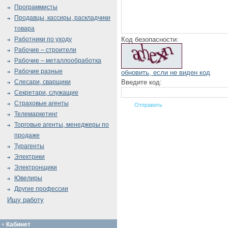
Программисты
Продавцы, кассиры, раскладчики
товара
Код безопасности:
Работники по уходу
Рабочие – строители
Рабочие – металлообработка
Рабочие разные
обновить, если не виден код
Введите код:
Слесари, сварщики
Секретари, служащие
Страховые агенты
Телемаркетинг
Торговые агенты, менеджеры по
продаже
Турагенты
Электрики
Электронщики
Ювелиры
Другие профессии
Ищу работу
Кабинет