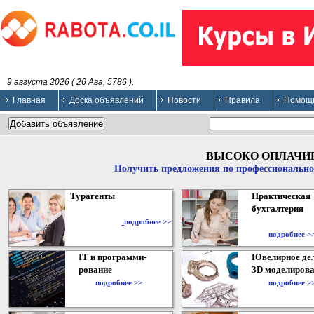
9 августа 2026 ( 26 Ава, 5786 ).
Главная
Доска объявлений
Новости
Правила
Помощ
ВЫСОКО ОПЛАЧИ
Получить предложения по профессионально
Турагенты
Практическая
бухгалтерия
подробнее >>
подробнее >
IT и программи-
Ювелирное дел
рование
3D моделирова
подробнее >>
подробнее >