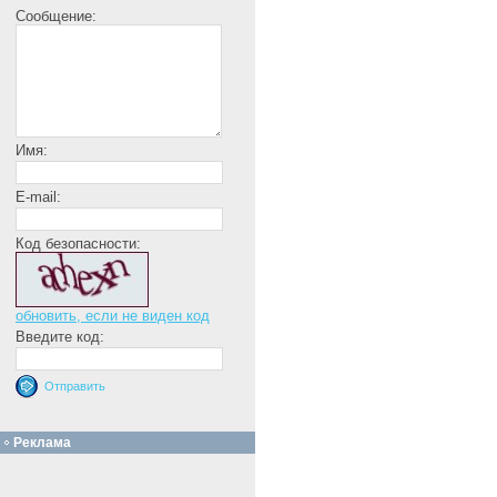
Сообщение:
Имя:
E-mail:
Код безопасности:
обновить, если не виден код
Введите код:
Реклама