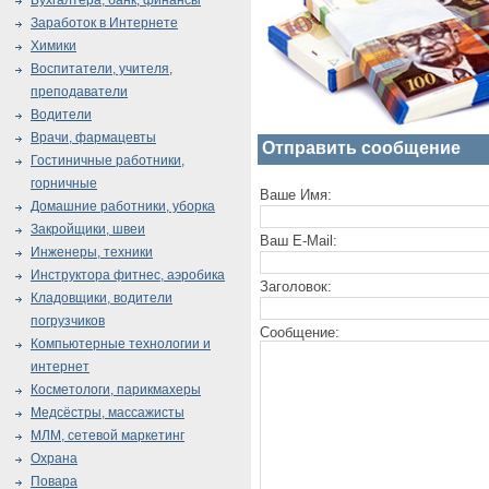
Бухгалтера, банк, финансы
Заработок в Интернете
Химики
Воспитатели, учителя,
преподаватели
Водители
Врачи, фармацевты
Отправить сообщение
Гостиничные работники,
горничные
Ваше Имя:
Домашние работники, уборка
Закройщики, швеи
Ваш E-Mail:
Инженеры, техники
Инструктора фитнес, аэробика
Заголовок:
Кладовщики, водители
погрузчиков
Сообщение:
Компьютерные технологии и
интернет
Косметологи, парикмахеры
Медсёстры, массажисты
МЛМ, сетевой маркетинг
Охрана
Повара