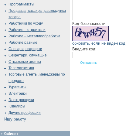
Программисты
Продавцы, кассиры, раскладчики
товара
Код безопасности:
Работники по уходу
Рабочие – строители
Рабочие – металлообработка
Рабочие разные
обновить, если не виден код
Введите код:
Слесари, сварщики
Секретари, служащие
Страховые агенты
Телемаркетинг
Торговые агенты, менеджеры по
продаже
Турагенты
Электрики
Электронщики
Ювелиры
Другие профессии
Ищу работу
Кабинет