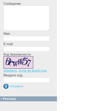
Сообщение:
Имя:
E-mail:
Код безопасности:
обновить, если не виден код
Введите код:
Реклама