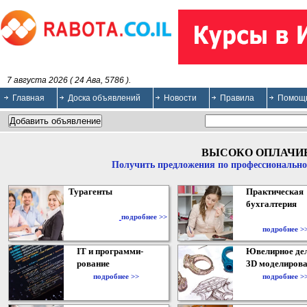
7 августа 2026 ( 24 Ава, 5786 ).
Главная
Доска объявлений
Новости
Правила
Помощ
ВЫСОКО ОПЛАЧИ
Получить предложения по профессионально
Турагенты
Практическая
бухгалтерия
подробнее >>
подробнее >
IT и программи-
Ювелирное дел
рование
3D моделирова
подробнее >>
подробнее >