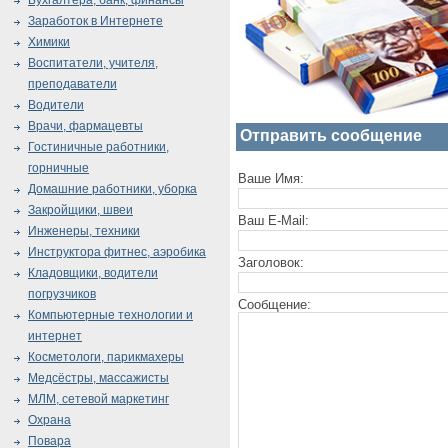
Бухгалтера, банк, финансы
Заработок в Интернете
Химики
Воспитатели, учителя,
преподаватели
Водители
Врачи, фармацевты
Отправить сообщение
Гостиничные работники,
горничные
Ваше Имя:
Домашние работники, уборка
Закройщики, швеи
Ваш E-Mail:
Инженеры, техники
Инструктора фитнес, аэробика
Заголовок:
Кладовщики, водители
погрузчиков
Сообщение:
Компьютерные технологии и
интернет
Косметологи, парикмахеры
Медсёстры, массажисты
МЛМ, сетевой маркетинг
Охрана
Повара