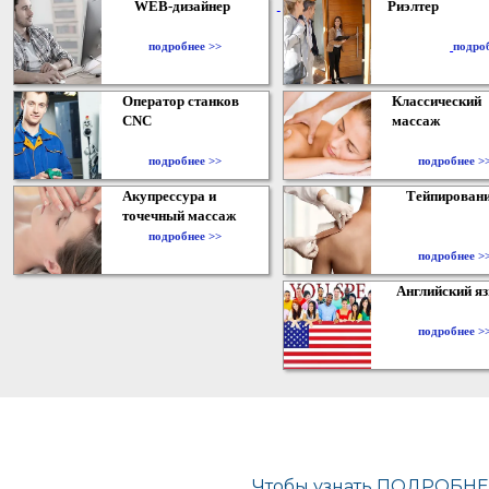
WEB-дизайнер
Риэлтер
​
подробнее >>
подро
Оператор станков
Классический
CNC
массаж
подробнее >>
подробнее >
Акупрессура и
Тейпирован
точечный массаж
подробнее >>
подробнее >
Английский я
подробнее >