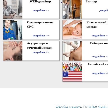
WEB-дизайнер
Риэлтер
​
подробнее >>
подро
Оператор станков
Классический
CNC
массаж
подробнее >>
подробнее >
Акупрессура и
Тейпирован
точечный массаж
подробнее >>
подробнее >
Английский я
подробнее >