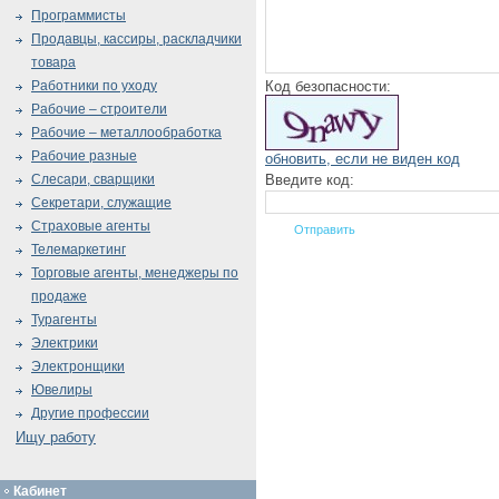
Программисты
Продавцы, кассиры, раскладчики
товара
Код безопасности:
Работники по уходу
Рабочие – строители
Рабочие – металлообработка
Рабочие разные
обновить, если не виден код
Введите код:
Слесари, сварщики
Секретари, служащие
Страховые агенты
Телемаркетинг
Торговые агенты, менеджеры по
продаже
Турагенты
Электрики
Электронщики
Ювелиры
Другие профессии
Ищу работу
Кабинет