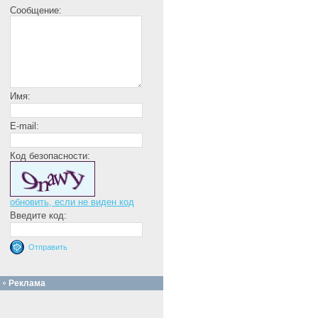
Сообщение:
Имя:
E-mail:
Код безопасности:
обновить, если не виден код
Введите код:
Реклама