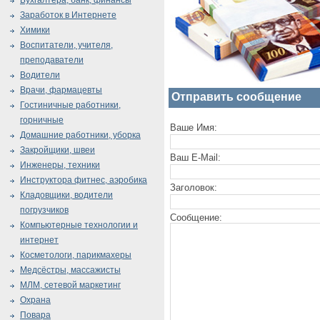
Бухгалтера, банк, финансы
Заработок в Интернете
Химики
Воспитатели, учителя,
преподаватели
Водители
Врачи, фармацевты
Отправить сообщение
Гостиничные работники,
горничные
Ваше Имя:
Домашние работники, уборка
Закройщики, швеи
Ваш E-Mail:
Инженеры, техники
Инструктора фитнес, аэробика
Заголовок:
Кладовщики, водители
погрузчиков
Сообщение:
Компьютерные технологии и
интернет
Косметологи, парикмахеры
Медсёстры, массажисты
МЛМ, сетевой маркетинг
Охрана
Повара