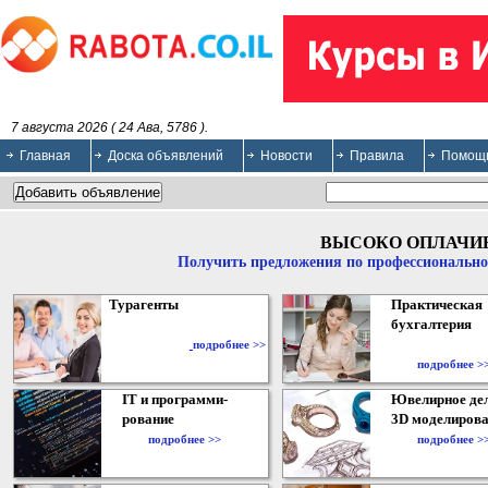
7 августа 2026 ( 24 Ава, 5786 ).
Главная
Доска объявлений
Новости
Правила
Помощ
ВЫСОКО ОПЛАЧИ
Получить предложения по профессионально
Турагенты
Практическая
бухгалтерия
подробнее >>
подробнее >
IT и программи-
Ювелирное дел
рование
3D моделирова
подробнее >>
подробнее >