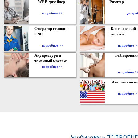
WEB-дизайнер
Риэлтер
​
подробнее >>
подро
Оператор станков
Классический
CNC
массаж
подробнее >>
подробнее >
Акупрессура и
Тейпирован
точечный массаж
подробнее >>
подробнее >
Английский я
подробнее >