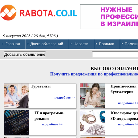
9 августа 2026 ( 26 Ава, 5786 ).
Главная
Доска объявлений
Новости
Правила
Помощ
ВЫСОКО ОПЛАЧИ
Получить предложения по профессионально
Турагенты
Практическая
бухгалтерия
подробнее >>
подробнее >
IT и программи-
Ювелирное дел
рование
3D моделирова
подробнее >>
подробнее >