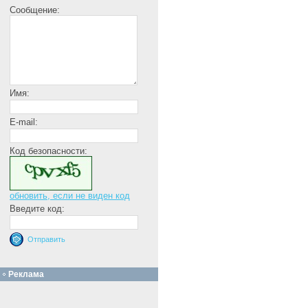
Сообщение:
Имя:
E-mail:
Код безопасности:
обновить, если не виден код
Введите код:
Реклама