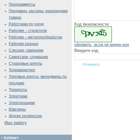
Программисты
Продавцы, кассиры, раскладчики
товара
Код безопасности:
Работники по уходу
Рабочие – строители
Рабочие – металлообработка
Рабочие разные
обновить, если не виден код
Введите код:
Слесари, сварщики
Секретари, служащие
Страховые агенты
Телемаркетинг
Торговые агенты, менеджеры по
продаже
Турагенты
Электрики
Электронщики
Ювелиры
Другие профессии
Ищу работу
Кабинет