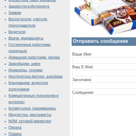
Бухгалтера, банк, финансы
Заработок в Интернете
Химики
Воспитатели, учителя,
преподаватели
Водители
Врачи, фармацевты
Отправить сообщение
Гостиничные работники,
горничные
Ваше Имя:
Домашние работники, уборка
Закройщики, швеи
Ваш E-Mail:
Инженеры, техники
Инструктора фитнес, аэробика
Заголовок:
Кладовщики, водители
погрузчиков
Сообщение:
Компьютерные технологии и
интернет
Косметологи, парикмахеры
Медсёстры, массажисты
МЛМ, сетевой маркетинг
Охрана
Повара