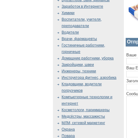
Бухгалтера, банк, финансы
Заработок в Интернете
Химики
Воспитатели, учителя,
преподаватели
Водители
Врачи, фармацевты
Отп
Гостиничные работники,
горничные
Ваше 
Домашние работники, уборка
Закройщики, швеи
Ваш E
Инженеры, техники
Инструктора фитнес, аэробика
Загол
Кладовщики, водители
погрузчиков
Сообщ
Компьютерные технологии и
интернет
Косметологи, парикмахеры
Медсёстры, массажисты
МЛМ, сетевой маркетинг
Охрана
Повара