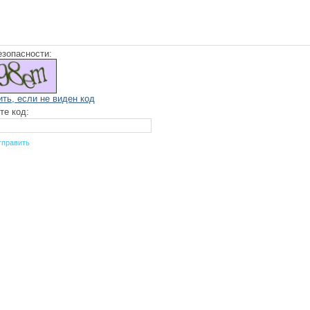
езопасности:
ить, если не виден код
те код: