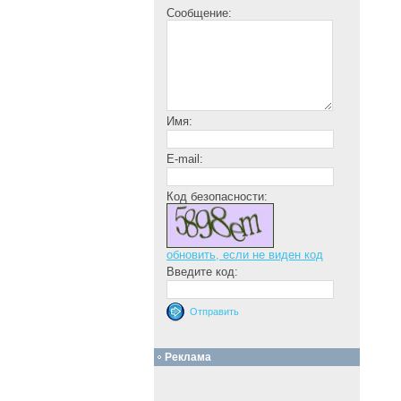
Сообщение:
Имя:
E-mail:
Код безопасности:
обновить, если не виден код
Введите код:
Реклама