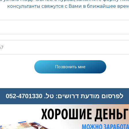
לפרסום מודעת דרושים: טל. 052-4701330