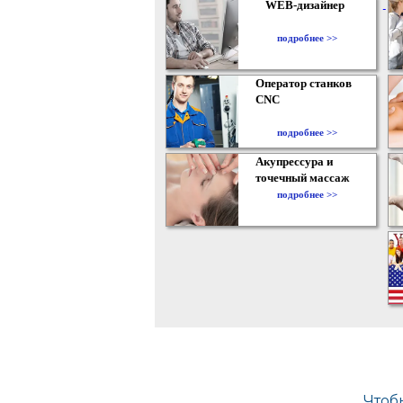
WEB-дизайнер
подробнее >>
Оператор станков
CNC
подробнее >>
Акупрессура и
точечный массаж
подробнее >>