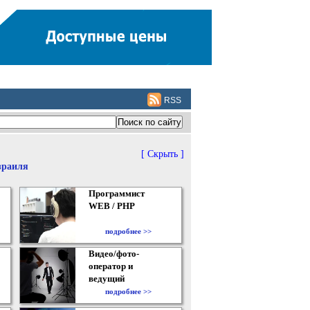
RSS
[ Скрыть ]
зраиля
Программист
WEB / PHP
подробнее >>
Видео/фото-
оператор и
ведущий
подробнее >>