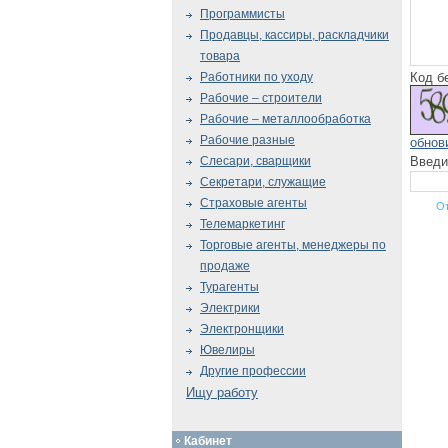
Программисты
Продавцы, кассиры, раскладчики
товара
Код б
Работники по уходу
Рабочие – строители
Рабочие – металлообработка
Рабочие разные
обнов
Введи
Слесари, сварщики
Секретари, служащие
Страховые агенты
Телемаркетинг
Торговые агенты, менеджеры по
продаже
Турагенты
Электрики
Электронщики
Ювелиры
Другие профессии
Ищу работу
Кабинет