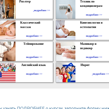
Риэлтер
Техник по
кондиционерам
​
подробнее >>
подробнее >>
Классический
Кинезиология и
массаж
остеопатия
подробнее >>
подробнее >>
Тейпирование
Маникюр и
педикюр
подробнее >>
подробнее >>
Английский язык
Иврит
подробнее >>
подробнее >>