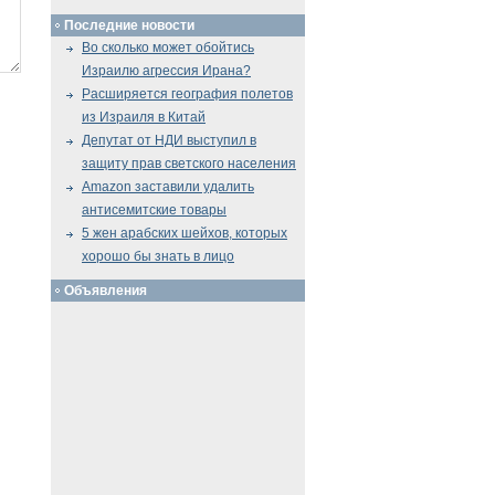
Последние новости
Во сколько может обойтись
Израилю агрессия Ирана?
Расширяется география полетов
из Израиля в Китай
Депутат от НДИ выступил в
защиту прав светского населения
Amazon заставили удалить
антисемитские товары
5 жен арабских шейхов, которых
хорошо бы знать в лицо
Объявления