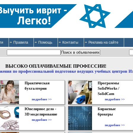
ти
Правила
Помощь
Контакты
Реклама на сайте
ВЫСОКО ОПЛАЧИВАЕМЫЕ ПРОФЕССИИ!
жения по профессиональной подготовке ведущих учебных центров И
Практическая
Программы
бухгалтерия
SolidWorks /
SolidCam
подробнее >>
подробнее >>
Ювелирное дело -
Биржевые
3D моделирование
брокеры
подробнее >>
подробнее >>