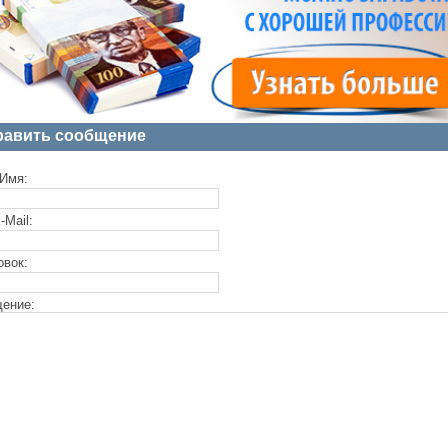
равить сообщение
Имя:
-Mail:
овок:
ение: