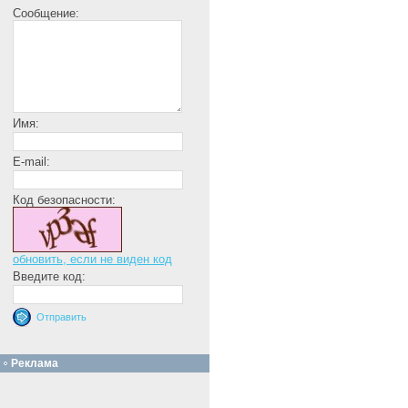
Сообщение:
Имя:
E-mail:
Код безопасности:
обновить, если не виден код
Введите код:
Реклама