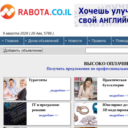
9 августа 2026 ( 26 Ава, 5786 ).
Главная
Доска объявлений
Новости
Правила
Помощ
ВЫСОКО ОПЛАЧИ
Получить предложения по профессионально
Турагенты
Практическая
бухгалтерия
подробнее >>
подробнее >
IT и программи-
Ювелирное дел
рование
3D моделирова
подробнее >>
подробнее >