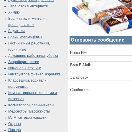
Бухгалтера, банк, финансы
Заработок в Интернете
Химики
Воспитатели, учителя,
преподаватели
Водители
Врачи, фармацевты
Отправить сообщение
Гостиничные работники,
горничные
Ваше Имя:
Домашние работники, уборка
Закройщики, швеи
Ваш E-Mail:
Инженеры, техники
Инструктора фитнес, аэробика
Заголовок:
Кладовщики, водители
погрузчиков
Сообщение:
Компьютерные технологии и
интернет
Косметологи, парикмахеры
Медсёстры, массажисты
МЛМ, сетевой маркетинг
Охрана
Повара