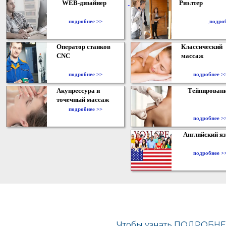
WEB-дизайнер
Риэлтер
​
подробнее >>
подро
Оператор станков
Классический
CNC
массаж
подробнее >>
подробнее >
Акупрессура и
Тейпирован
точечный массаж
подробнее >>
подробнее >
Английский я
подробнее >