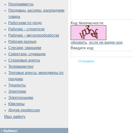
Программисты
Продавцы, кассиры, раскладчики
товара
Код безопасности:
Работники по уходу
Рабочие – строители
Рабочие – металлообработка
Рабочие разные
обновить, если не виден код
Введите код:
Слесари, сварщики
Секретари, служащие
Страховые агенты
Телемаркетинг
Торговые агенты, менеджеры по
продаже
Турагенты
Электрики
Электронщики
Ювелиры
Другие профессии
Ищу работу
Кабинет