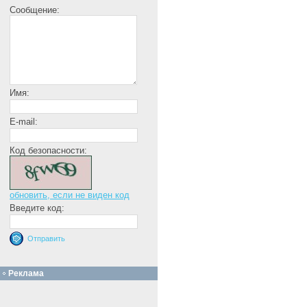
Сообщение:
Имя:
E-mail:
Код безопасности:
обновить, если не виден код
Введите код:
Реклама