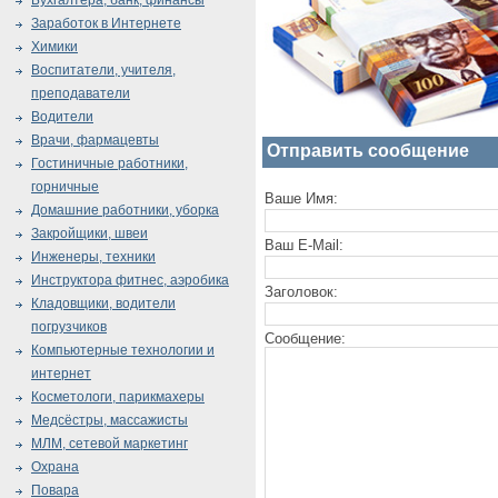
Бухгалтера, банк, финансы
Заработок в Интернете
Химики
Воспитатели, учителя,
преподаватели
Водители
Врачи, фармацевты
Отправить сообщение
Гостиничные работники,
горничные
Ваше Имя:
Домашние работники, уборка
Закройщики, швеи
Ваш E-Mail:
Инженеры, техники
Инструктора фитнес, аэробика
Заголовок:
Кладовщики, водители
погрузчиков
Сообщение:
Компьютерные технологии и
интернет
Косметологи, парикмахеры
Медсёстры, массажисты
МЛМ, сетевой маркетинг
Охрана
Повара