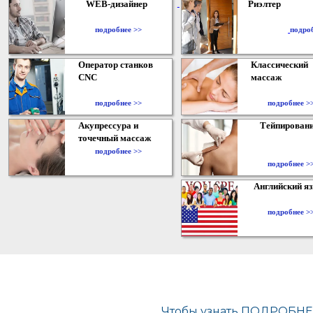
WEB-дизайнер
Риэлтер
​
подробнее >>
подро
Оператор станков
Классический
CNC
массаж
подробнее >>
подробнее >
Акупрессура и
Тейпирован
точечный массаж
подробнее >>
подробнее >
Английский я
подробнее >