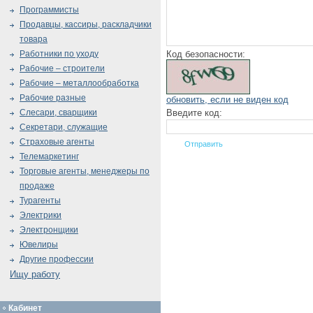
Программисты
Продавцы, кассиры, раскладчики
товара
Код безопасности:
Работники по уходу
Рабочие – строители
Рабочие – металлообработка
Рабочие разные
обновить, если не виден код
Введите код:
Слесари, сварщики
Секретари, служащие
Страховые агенты
Телемаркетинг
Торговые агенты, менеджеры по
продаже
Турагенты
Электрики
Электронщики
Ювелиры
Другие профессии
Ищу работу
Кабинет