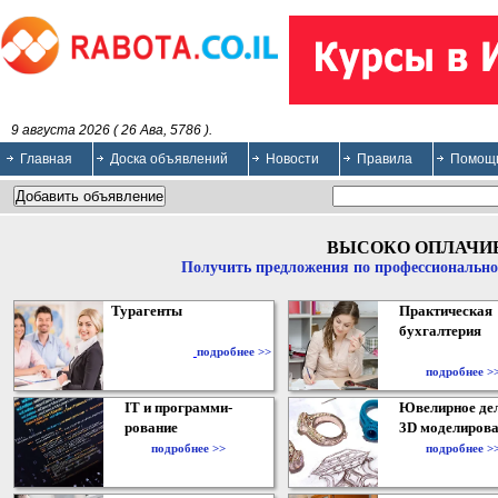
9 августа 2026 ( 26 Ава, 5786 ).
Главная
Доска объявлений
Новости
Правила
Помощ
ВЫСОКО ОПЛАЧИ
Получить предложения по профессионально
Турагенты
Практическая
бухгалтерия
подробнее >>
подробнее >
IT и программи-
Ювелирное дел
рование
3D моделирова
подробнее >>
подробнее >