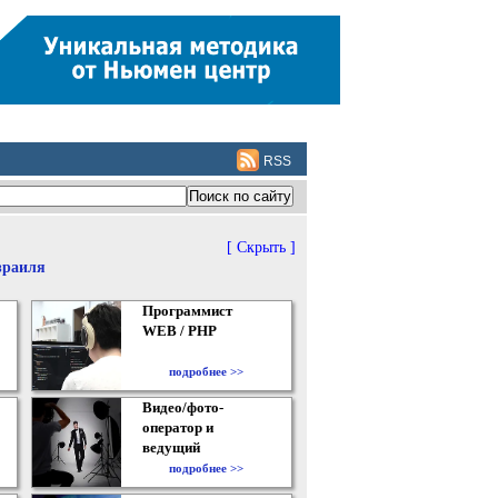
RSS
[ Скрыть ]
зраиля
Программист
WEB / PHP
подробнее >>
Видео/фото-
оператор и
ведущий
подробнее >>