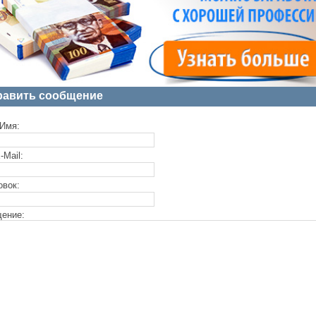
равить сообщение
Имя:
-Mail:
овок:
ение: