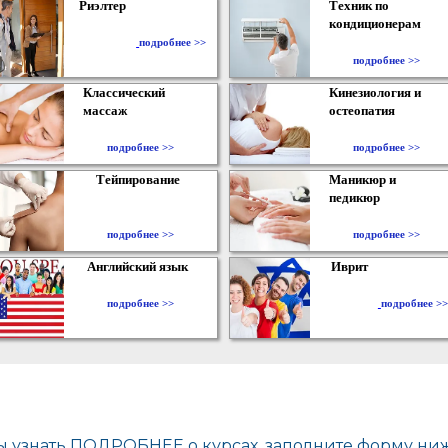
Риэлтер
Техник по
кондиционерам
​
подробнее >>
подробнее >>
Классический
Кинезиология и
массаж
остеопатия
подробнее >>
подробнее >>
Тейпирование
Маникюр и
педикюр
подробнее >>
подробнее >>
Английский язык
Иврит
подробнее >>
подробнее >>