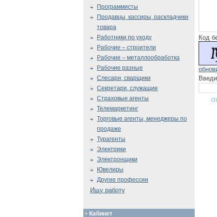
Программисты
Продавцы, кассиры, раскладчики
товара
Код б
Работники по уходу
Рабочие – строители
Рабочие – металлообработка
Рабочие разные
обнов
Введи
Слесари, сварщики
Секретари, служащие
Страховые агенты
Телемаркетинг
Торговые агенты, менеджеры по
продаже
Турагенты
Электрики
Электронщики
Ювелиры
Другие профессии
Ищу работу
Кабинет