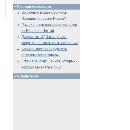
Последние новости
Во сколько может обойтись
Израилю агрессия Ирана?
Расширяется география полетов
из Израиля в Китай
Депутат от НДИ выступил в
защиту прав светского населения
Amazon заставили удалить
антисемитские товары
5 жен арабских шейхов, которых
хорошо бы знать в лицо
Объявления