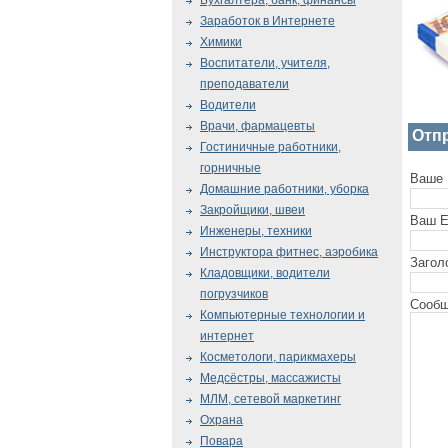
Бухгалтера, банк, финансы
Заработок в Интернете
Химики
Воспитатели, учителя,
преподаватели
Водители
Врачи, фармацевты
Отп
Гостиничные работники,
горничные
Ваше 
Домашние работники, уборка
Закройщики, швеи
Ваш E
Инженеры, техники
Инструктора фитнес, аэробика
Загол
Кладовщики, водители
погрузчиков
Сообщ
Компьютерные технологии и
интернет
Косметологи, парикмахеры
Медсёстры, массажисты
МЛМ, сетевой маркетинг
Охрана
Повара