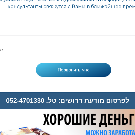
לפרסום מודעת דרושים: טל. 052-4701330