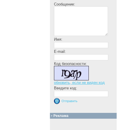
Сообщение:
Имя:
E-mail:
Код безопасности:
обновить, если не виден код
Введите код:
Реклама