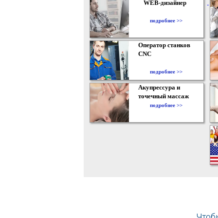
WEB-дизайнер
подробнее >>
Оператор станков
CNC
подробнее >>
Акупрессура и
точечный массаж
подробнее >>