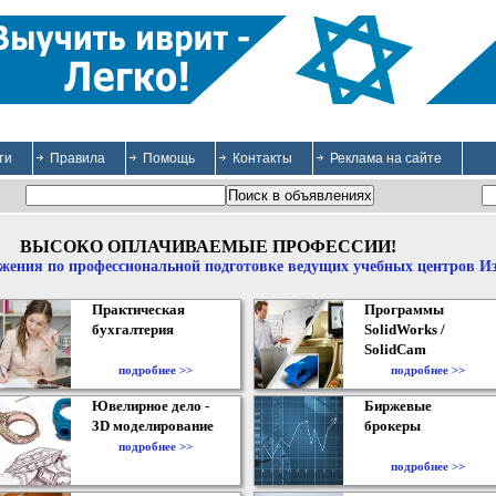
ти
Правила
Помощь
Контакты
Реклама на сайте
ВЫСОКО ОПЛАЧИВАЕМЫЕ ПРОФЕССИИ!
жения по профессиональной подготовке ведущих учебных центров И
Практическая
Программы
бухгалтерия
SolidWorks /
SolidCam
подробнее >>
подробнее >>
Ювелирное дело -
Биржевые
3D моделирование
брокеры
подробнее >>
подробнее >>