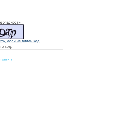
езопасности:
ить, если не виден код
те код: