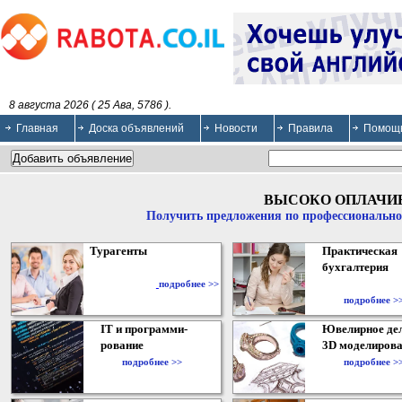
8 августа 2026 ( 25 Ава, 5786 ).
Главная
Доска объявлений
Новости
Правила
Помощ
ВЫСОКО ОПЛАЧИ
Получить предложения по профессионально
Турагенты
Практическая
бухгалтерия
подробнее >>
подробнее >
IT и программи-
Ювелирное дел
рование
3D моделирова
подробнее >>
подробнее >