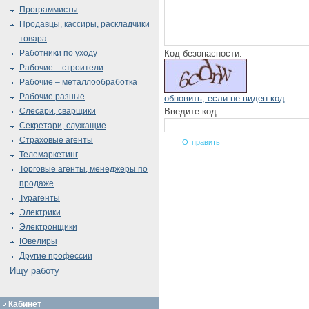
Программисты
Продавцы, кассиры, раскладчики
товара
Код безопасности:
Работники по уходу
Рабочие – строители
Рабочие – металлообработка
Рабочие разные
обновить, если не виден код
Введите код:
Слесари, сварщики
Секретари, служащие
Страховые агенты
Телемаркетинг
Торговые агенты, менеджеры по
продаже
Турагенты
Электрики
Электронщики
Ювелиры
Другие профессии
Ищу работу
Кабинет