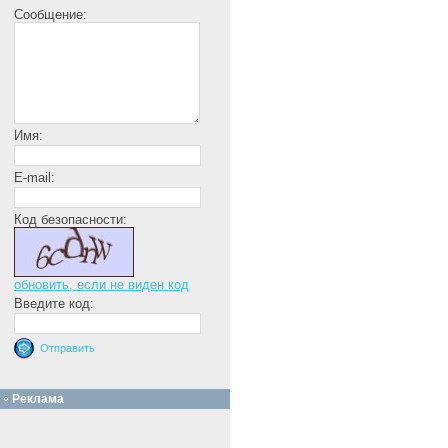
Сообщение:
Имя:
E-mail:
Код безопасности:
обновить, если не виден код
Введите код:
Реклама