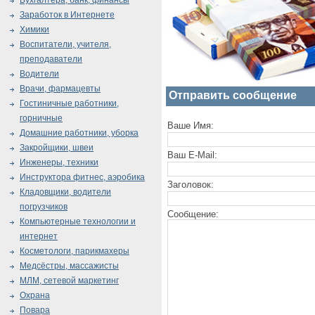
Бухгалтера, банк, финансы
Заработок в Интернете
Химики
Воспитатели, учителя,
преподаватели
Водители
Врачи, фармацевты
Отправить сообщение
Гостиничные работники,
горничные
Ваше Имя:
Домашние работники, уборка
Закройщики, швеи
Ваш E-Mail:
Инженеры, техники
Инструктора фитнес, аэробика
Заголовок:
Кладовщики, водители
погрузчиков
Сообщение:
Компьютерные технологии и
интернет
Косметологи, парикмахеры
Медсёстры, массажисты
МЛМ, сетевой маркетинг
Охрана
Повара