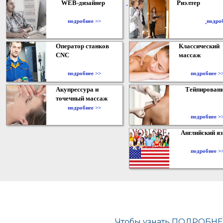
WEB-дизайнер
Риэлтер
​
подробнее >>
подро
Оператор станков
Классический
CNC
массаж
подробнее >>
подробнее >
Акупрессура и
Тейпирован
точечный массаж
подробнее >>
подробнее >
Английский я
подробнее >