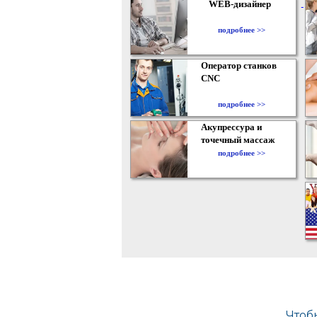
WEB-дизайнер
подробнее >>
Оператор станков
CNC
подробнее >>
Акупрессура и
точечный массаж
подробнее >>