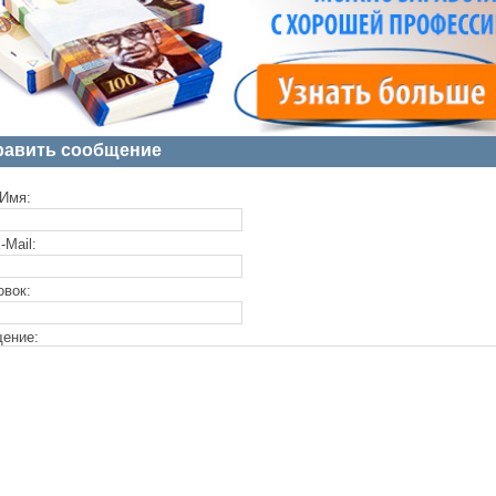
равить сообщение
Имя:
-Mail:
овок:
ение: