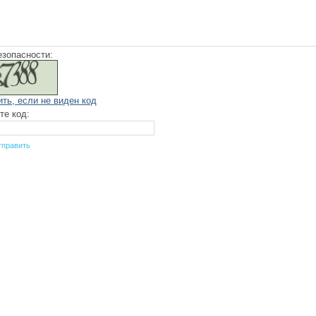
езопасности:
ить, если не виден код
те код: