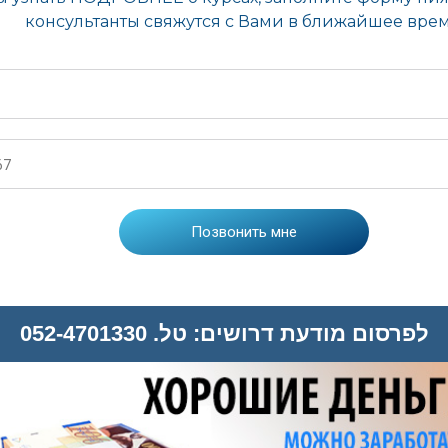
לפרסום מודעת דרושים: טל. 052-4701330