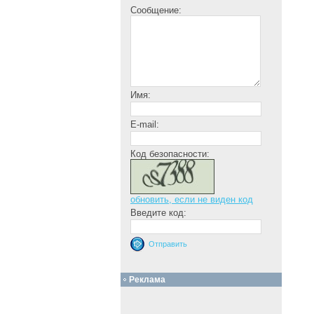
Сообщение:
Имя:
E-mail:
Код безопасности:
обновить, если не виден код
Введите код:
Реклама