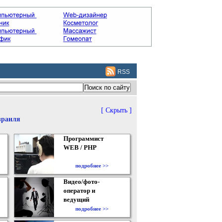
RSS
[ Скрыть ]
зраиля
Программист
WEB / PHP
подробнее >>
Видео/фото-
оператор и
ведущий
подробнее >>