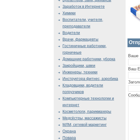
Бухгалтера, банк, финансы
Заработок в Интернете
Химики
Воспитатели, учителя,
преподаватели
Водители
Врачи, фармацевты
Отп
Гостиничные работники,
горничные
Ваше 
Домашние работники, уборка
Закройщики, швеи
Ваш E
Инженеры, техники
Инструктора фитнес, аэробика
Загол
Кладовщики, водители
погрузчиков
Сообщ
Компьютерные технологии и
интернет
Косметологи, парикмахеры
Медсёстры, массажисты
МЛМ, сетевой маркетинг
Охрана
Повара