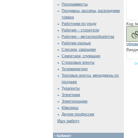
Программисты
Продавцы, кассиры, раскладчики
товара
Код б
Работники по уходу
Рабочие – строители
Рабочие – металлообработка
Рабочие разные
обнов
Введи
Слесари, сварщики
Секретари, служащие
Страховые агенты
Телемаркетинг
Торговые агенты, менеджеры по
продаже
Турагенты
Электрики
Электронщики
Ювелиры
Другие профессии
Ищу работу
Кабинет