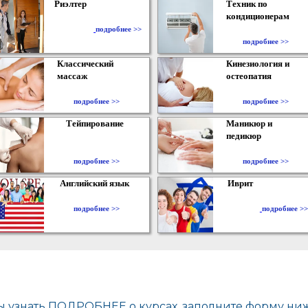
Риэлтер
Техник по
кондиционерам
​
подробнее >>
подробнее >>
Классический
Кинезиология и
массаж
остеопатия
подробнее >>
подробнее >>
Тейпирование
Маникюр и
педикюр
подробнее >>
подробнее >>
Английский язык
Иврит
подробнее >>
подробнее >>