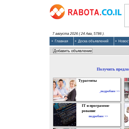
7 августа 2026 ( 24 Ава, 5786 ).
Главная
Доска объявлений
Новос
Получить предло
Турагенты
подробнее >>
IT и программи-
рование
подробнее >>