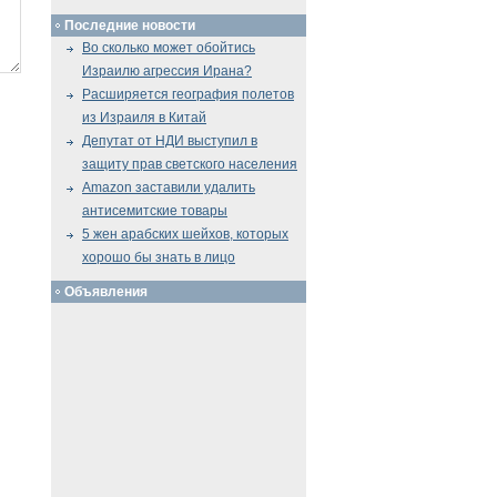
Последние новости
Во сколько может обойтись
Израилю агрессия Ирана?
Расширяется география полетов
из Израиля в Китай
Депутат от НДИ выступил в
защиту прав светского населения
Amazon заставили удалить
антисемитские товары
5 жен арабских шейхов, которых
хорошо бы знать в лицо
Объявления