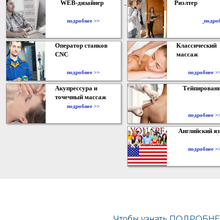
WEB-дизайнер
Риэлтер
​
подробнее >>
подро
Оператор станков
Классический
CNC
массаж
подробнее >>
подробнее >
Акупрессура и
Тейпирован
точечный массаж
подробнее >>
подробнее >
Английский я
подробнее >