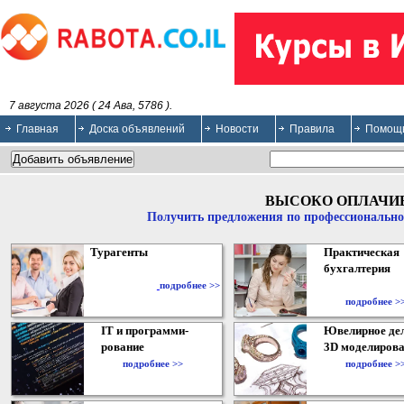
7 августа 2026 ( 24 Ава, 5786 ).
Главная
Доска объявлений
Новости
Правила
Помощ
ВЫСОКО ОПЛАЧИ
Получить предложения по профессионально
Турагенты
Практическая
бухгалтерия
подробнее >>
подробнее >
IT и программи-
Ювелирное дел
рование
3D моделирова
подробнее >>
подробнее >