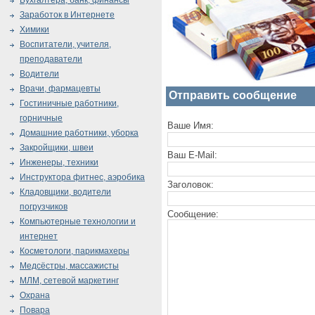
Бухгалтера, банк, финансы
Заработок в Интернете
Химики
Воспитатели, учителя,
преподаватели
Водители
Врачи, фармацевты
Отправить сообщение
Гостиничные работники,
горничные
Ваше Имя:
Домашние работники, уборка
Закройщики, швеи
Ваш E-Mail:
Инженеры, техники
Инструктора фитнес, аэробика
Заголовок:
Кладовщики, водители
погрузчиков
Сообщение:
Компьютерные технологии и
интернет
Косметологи, парикмахеры
Медсёстры, массажисты
МЛМ, сетевой маркетинг
Охрана
Повара