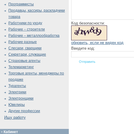
Программисты
Продавцы, кассиры, раскладчики
товара
Код безопасности:
Работники по уходу
Рабочие – строители
Рабочие – металлообработка
Рабочие разные
обновить, если не виден код
Введите код:
Слесари, сварщики
Секретари, служащие
Страховые агенты
Телемаркетинг
Торговые агенты, менеджеры по
продаже
Турагенты
Электрики
Электронщики
Ювелиры
Другие профессии
Ищу работу
Кабинет