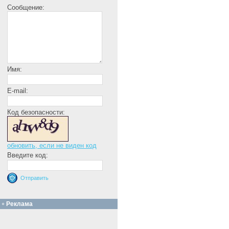
Сообщение:
Имя:
E-mail:
Код безопасности:
обновить, если не виден код
Введите код:
Реклама