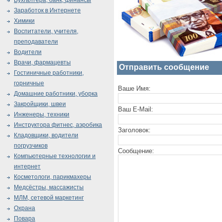
Бухгалтера, банк, финансы
Заработок в Интернете
Химики
Воспитатели, учителя,
преподаватели
Водители
Врачи, фармацевты
Отправить сообщение
Гостиничные работники,
горничные
Ваше Имя:
Домашние работники, уборка
Закройщики, швеи
Ваш E-Mail:
Инженеры, техники
Инструктора фитнес, аэробика
Заголовок:
Кладовщики, водители
погрузчиков
Сообщение:
Компьютерные технологии и
интернет
Косметологи, парикмахеры
Медсёстры, массажисты
МЛМ, сетевой маркетинг
Охрана
Повара