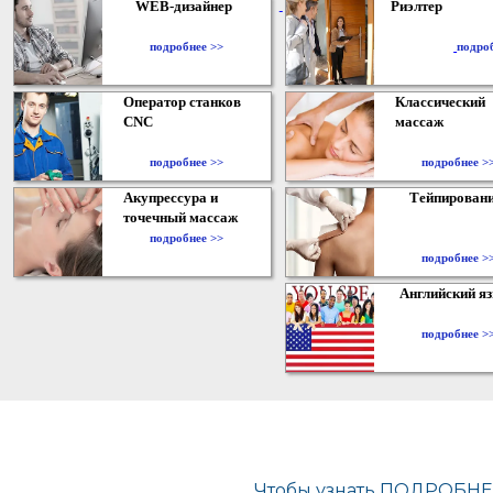
WEB-дизайнер
Риэлтер
​
подробнее >>
подро
Оператор станков
Классический
CNC
массаж
подробнее >>
подробнее >
Акупрессура и
Тейпирован
точечный массаж
подробнее >>
подробнее >
Английский я
подробнее >