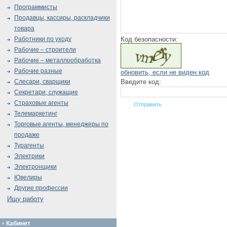
Программисты
Продавцы, кассиры, раскладчики
товара
Код безопасности:
Работники по уходу
Рабочие – строители
Рабочие – металлообработка
Рабочие разные
обновить, если не виден код
Введите код:
Слесари, сварщики
Секретари, служащие
Страховые агенты
Телемаркетинг
Торговые агенты, менеджеры по
продаже
Турагенты
Электрики
Электронщики
Ювелиры
Другие профессии
Ищу работу
Кабинет