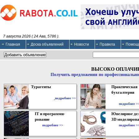
7 августа 2026 ( 24 Ава, 5786 ).
Главная
Доска объявлений
Новости
Правила
Помощ
ВЫСОКО ОПЛАЧИ
Получить предложения по профессионально
Турагенты
Практическая
бухгалтерия
подробнее >>
подробнее >
IT и программи-
Ювелирное дел
рование
3D моделирова
подробнее >>
подробнее >