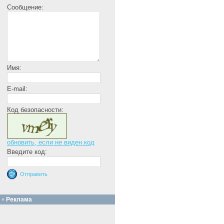
Сообщение:
Имя:
E-mail:
Код безопасности:
обновить, если не виден код
Введите код:
Реклама