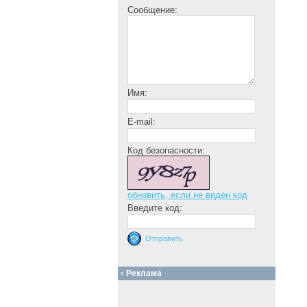
Сообщение:
Имя:
E-mail:
Код безопасности:
обновить, если не виден код
Введите код:
Реклама