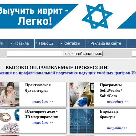
ти
Правила
Помощь
Контакты
Реклама на сайте
ВЫСОКО ОПЛАЧИВАЕМЫЕ ПРОФЕССИИ!
жения по профессиональной подготовке ведущих учебных центров И
Практическая
Программы
бухгалтерия
SolidWorks /
SolidCam
подробнее >>
подробнее >>
Ювелирное дело -
Биржевые
3D моделирование
брокеры
подробнее >>
подробнее >>