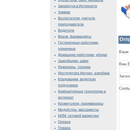
Бухгалтера, банк, финансы
Заработок в Интернете
Химики
Воспитатели, учителя,
преподаватели
Водители
Врачи, фармацевты
Отп
Гостиничные работники,
горничные
Ваше 
Домашние работники, уборка
Закройщики, швеи
Ваш E
Инженеры, техники
Инструктора фитнес, аэробика
Загол
Кладовщики, водители
погрузчиков
Сообщ
Компьютерные технологии и
интернет
Косметологи, парикмахеры
Медсёстры, массажисты
МЛМ, сетевой маркетинг
Охрана
Повара