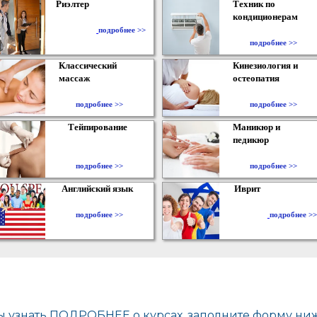
Риэлтер
Техник по
кондиционерам
​
подробнее >>
подробнее >>
Классический
Кинезиология и
массаж
остеопатия
подробнее >>
подробнее >>
Тейпирование
Маникюр и
педикюр
подробнее >>
подробнее >>
Английский язык
Иврит
подробнее >>
подробнее >>