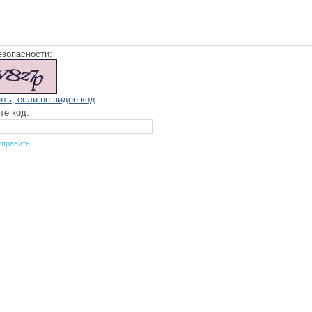
езопасности:
ить, если не виден код
те код: