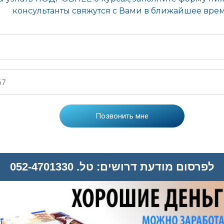
לפרסום מודעת דרושים: טל. 052-4701330