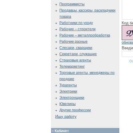
Программисты
Продавцы, кассиры, раскладчики
товара
Код б
Работники по уходу
Рабочие – строители
Рабочие – металлообработка
Рабочие разные
обнов
Введи
Слесари, сварщики
Секретари, служащие
Страховые агенты
Телемаркетинг
Торговые агенты, менеджеры по
продаже
Турагенты
Электрики
Электронщики
Ювелиры
Другие профессии
Ищу работу
Кабинет