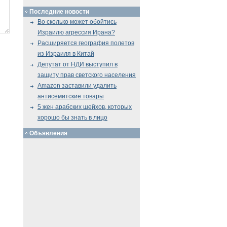
Последние новости
Во сколько может обойтись
Израилю агрессия Ирана?
Расширяется география полетов
из Израиля в Китай
Депутат от НДИ выступил в
защиту прав светского населения
Amazon заставили удалить
антисемитские товары
5 жен арабских шейхов, которых
хорошо бы знать в лицо
Объявления