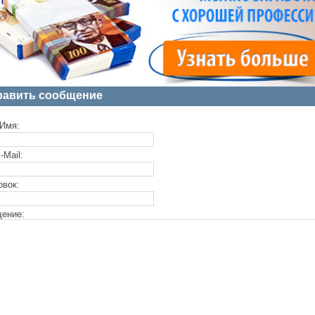
равить сообщение
Имя:
-Mail:
овок:
ение: