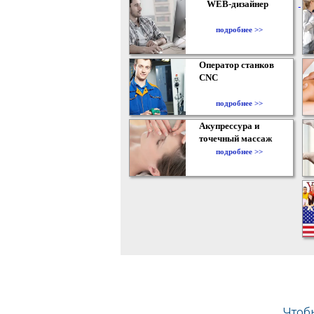
WEB-дизайнер
подробнее >>
Оператор станков
CNC
подробнее >>
Акупрессура и
точечный массаж
подробнее >>