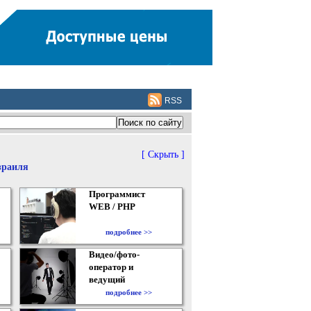
RSS
[ Скрыть ]
зраиля
Программист
WEB / PHP
подробнее >>
Видео/фото-
оператор и
ведущий
подробнее >>