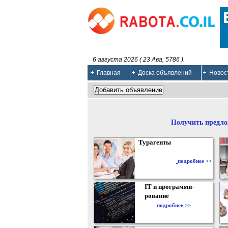
6 августа 2026 ( 23 Ава, 5786 ).
Главная
Доска объявлений
Новос
Получить предло
Турагенты
подробнее >>
IT и программи-
рование
подробнее >>