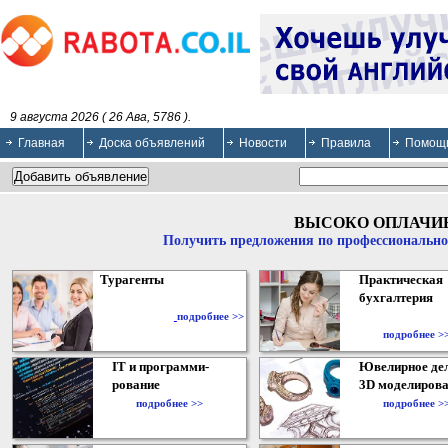
9 августа 2026 ( 26 Ава, 5786 ).
Главная
Доска объявлений
Новости
Правила
Помощ
ВЫСОКО ОПЛАЧИ
Получить предложения по профессионально
Турагенты
Практическая
бухгалтерия
подробнее >>
подробнее >
IT и программи-
Ювелирное дел
рование
3D моделирова
подробнее >>
подробнее >