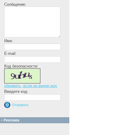
Сообщение:
Имя:
E-mail:
Код безопасности:
обновить, если не виден код
Введите код:
Реклама