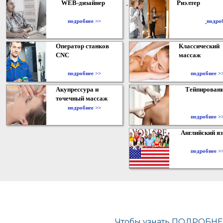
WEB-дизайнер
Риэлтер
​
подробнее >>
подро
Оператор станков
Классический
CNC
массаж
подробнее >>
подробнее >
Акупрессура и
Тейпирован
точечный массаж
подробнее >>
подробнее >
Английский я
подробнее >