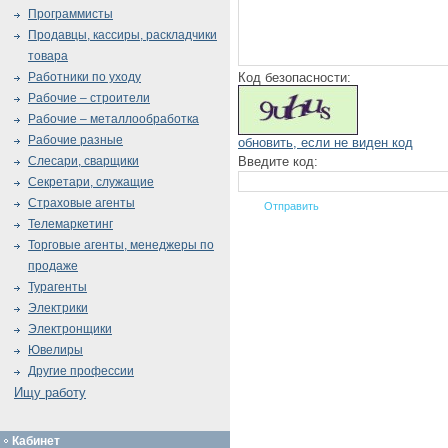
Программисты
Продавцы, кассиры, раскладчики
товара
Код безопасности:
Работники по уходу
Рабочие – строители
Рабочие – металлообработка
Рабочие разные
обновить, если не виден код
Введите код:
Слесари, сварщики
Секретари, служащие
Страховые агенты
Телемаркетинг
Торговые агенты, менеджеры по
продаже
Турагенты
Электрики
Электронщики
Ювелиры
Другие профессии
Ищу работу
Кабинет