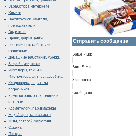
Бухгалтера, банк, финансы
Заработок в Интернете
Химики
Воспитатели, учителя,
преподаватели
Водители
Врачи, фармацевты
Отправить сообщение
Гостиничные работники,
горничные
Ваше Имя:
Домашние работники, уборка
Закройщики, швеи
Ваш E-Mail:
Инженеры, техники
Инструктора фитнес, аэробика
Заголовок:
Кладовщики, водители
погрузчиков
Сообщение:
Компьютерные технологии и
интернет
Косметологи, парикмахеры
Медсёстры, массажисты
МЛМ, сетевой маркетинг
Охрана
Повара