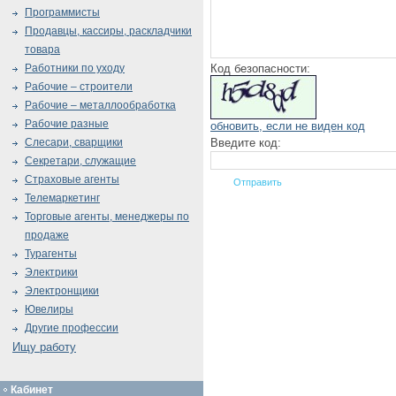
Программисты
Продавцы, кассиры, раскладчики
товара
Код безопасности:
Работники по уходу
Рабочие – строители
Рабочие – металлообработка
Рабочие разные
обновить, если не виден код
Введите код:
Слесари, сварщики
Секретари, служащие
Страховые агенты
Телемаркетинг
Торговые агенты, менеджеры по
продаже
Турагенты
Электрики
Электронщики
Ювелиры
Другие профессии
Ищу работу
Кабинет