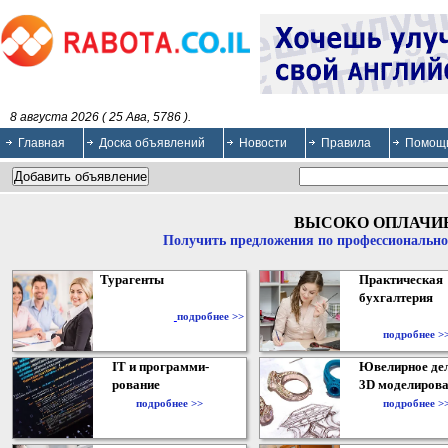
8 августа 2026 ( 25 Ава, 5786 ).
Главная
Доска объявлений
Новости
Правила
Помощ
ВЫСОКО ОПЛАЧИ
Получить предложения по профессионально
Турагенты
Практическая
бухгалтерия
подробнее >>
подробнее >
IT и программи-
Ювелирное дел
рование
3D моделирова
подробнее >>
подробнее >