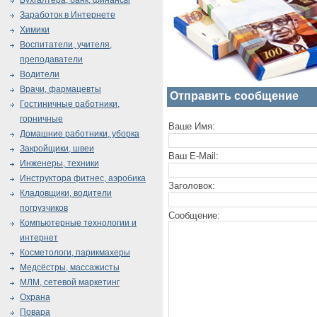
Бухгалтера, банк, финансы
Заработок в Интернете
Химики
Воспитатели, учителя,
преподаватели
Водители
Врачи, фармацевты
Отправить сообщение
Гостиничные работники,
горничные
Ваше Имя:
Домашние работники, уборка
Закройщики, швеи
Ваш E-Mail:
Инженеры, техники
Инструктора фитнес, аэробика
Заголовок:
Кладовщики, водители
погрузчиков
Сообщение:
Компьютерные технологии и
интернет
Косметологи, парикмахеры
Медсёстры, массажисты
МЛМ, сетевой маркетинг
Охрана
Повара