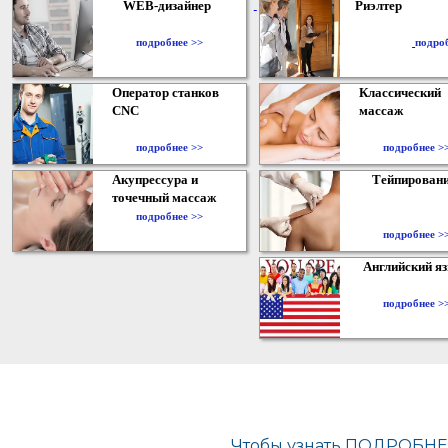
WEB-дизайнер
Риэлтер
​
подробнее >>
подро
Оператор станков
Классический
CNC
массаж
подробнее >>
подробнее >
Акупрессура и
Тейпирован
точечный массаж
подробнее >>
подробнее >
Английский я
подробнее >