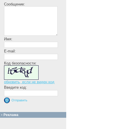
Сообщение:
Имя:
E-mail:
Код безопасности:
обновить, если не виден код
Введите код:
Реклама