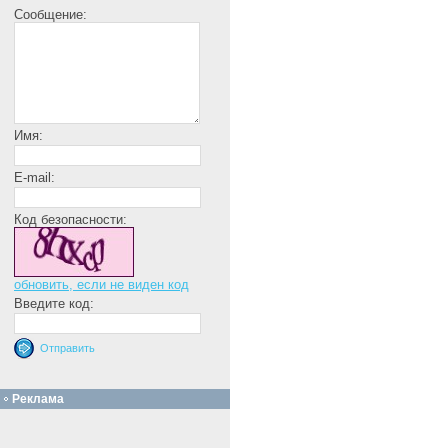
Сообщение:
Имя:
E-mail:
Код безопасности:
обновить, если не виден код
Введите код:
Реклама