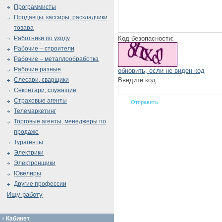
Программисты
Продавцы, кассиры, раскладчики
товара
Код безопасности:
Работники по уходу
Рабочие – строители
Рабочие – металлообработка
Рабочие разные
обновить, если не виден код
Введите код:
Слесари, сварщики
Секретари, служащие
Страховые агенты
Телемаркетинг
Торговые агенты, менеджеры по
продаже
Турагенты
Электрики
Электронщики
Ювелиры
Другие профессии
Ищу работу
Кабинет