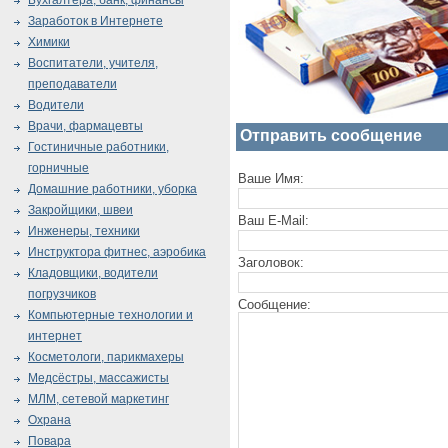
Бухгалтера, банк, финансы
Заработок в Интернете
Химики
Воспитатели, учителя,
преподаватели
Водители
Врачи, фармацевты
Отправить сообщение
Гостиничные работники,
горничные
Ваше Имя:
Домашние работники, уборка
Закройщики, швеи
Ваш E-Mail:
Инженеры, техники
Инструктора фитнес, аэробика
Заголовок:
Кладовщики, водители
погрузчиков
Сообщение:
Компьютерные технологии и
интернет
Косметологи, парикмахеры
Медсёстры, массажисты
МЛМ, сетевой маркетинг
Охрана
Повара