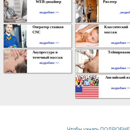
WEB-дизайнер
Риэлтер
​
подробнее >>
подро
Оператор станков
Классический
CNC
массаж
подробнее >>
подробнее >
Акупрессура и
Тейпирован
точечный массаж
подробнее >>
подробнее >
Английский я
подробнее >