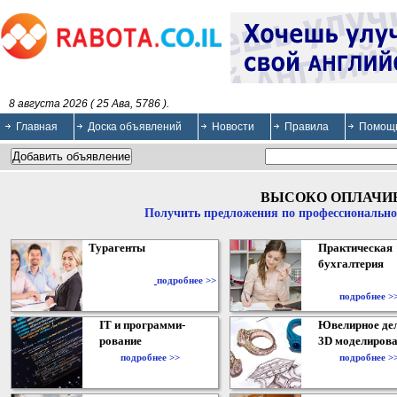
8 августа 2026 ( 25 Ава, 5786 ).
Главная
Доска объявлений
Новости
Правила
Помощ
ВЫСОКО ОПЛАЧИ
Получить предложения по профессионально
Турагенты
Практическая
бухгалтерия
подробнее >>
подробнее >
IT и программи-
Ювелирное дел
рование
3D моделирова
подробнее >>
подробнее >