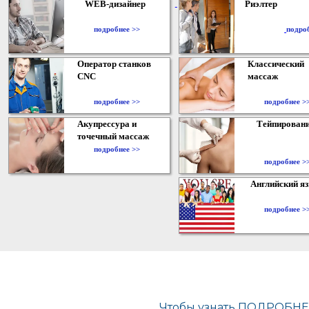
WEB-дизайнер
Риэлтер
​
подробнее >>
подро
Оператор станков
Классический
CNC
массаж
подробнее >>
подробнее >
Акупрессура и
Тейпирован
точечный массаж
подробнее >>
подробнее >
Английский я
подробнее >