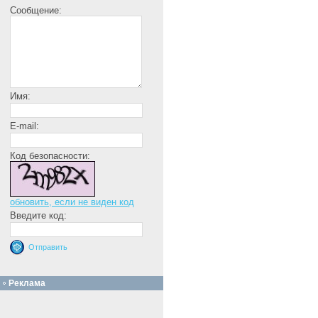
Сообщение:
Имя:
E-mail:
Код безопасности:
обновить, если не виден код
Введите код:
Реклама