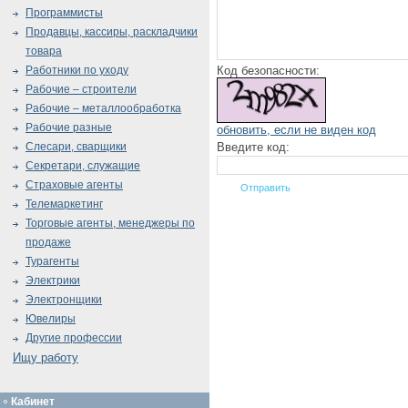
Программисты
Продавцы, кассиры, раскладчики
товара
Код безопасности:
Работники по уходу
Рабочие – строители
Рабочие – металлообработка
Рабочие разные
обновить, если не виден код
Введите код:
Слесари, сварщики
Секретари, служащие
Страховые агенты
Телемаркетинг
Торговые агенты, менеджеры по
продаже
Турагенты
Электрики
Электронщики
Ювелиры
Другие профессии
Ищу работу
Кабинет