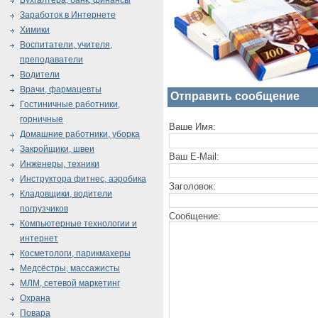
Бухгалтера, банк, финансы
Заработок в Интернете
Химики
Воспитатели, учителя,
преподаватели
Водители
Врачи, фармацевты
Отправить сообщение
Гостиничные работники,
горничные
Ваше Имя:
Домашние работники, уборка
Закройщики, швеи
Ваш E-Mail:
Инженеры, техники
Инструктора фитнес, аэробика
Заголовок:
Кладовщики, водители
погрузчиков
Сообщение:
Компьютерные технологии и
интернет
Косметологи, парикмахеры
Медсёстры, массажисты
МЛМ, сетевой маркетинг
Охрана
Повара