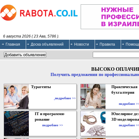
6 августа 2026 ( 23 Ава, 5786 ).
Главная
Доска объявлений
Новости
Правила
Помощ
ВЫСОКО ОПЛАЧИ
Получить предложения по профессионально
Турагенты
Практическая
бухгалтерия
подробнее >>
подробнее >
IT и программи-
Ювелирное дел
рование
3D моделирова
подробнее >>
подробнее >