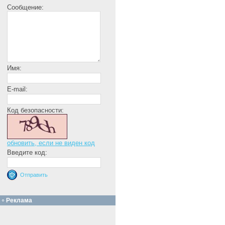
Сообщение:
Имя:
E-mail:
Код безопасности:
обновить, если не виден код
Введите код:
Реклама