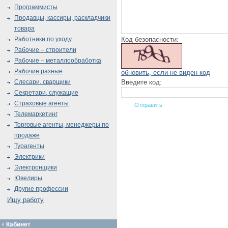
Программисты
Продавцы, кассиры, раскладчики
товара
Код безопасности:
Работники по уходу
Рабочие – строители
Рабочие – металлообработка
Рабочие разные
обновить, если не виден код
Введите код:
Слесари, сварщики
Секретари, служащие
Страховые агенты
Телемаркетинг
Торговые агенты, менеджеры по
продаже
Турагенты
Электрики
Электронщики
Ювелиры
Другие профессии
Ищу работу
Кабинет