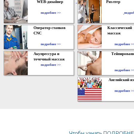
WEB-дизайнер
Риэлтер
​
подробнее >>
подро
Оператор станков
Классический
CNC
массаж
подробнее >>
подробнее >
Акупрессура и
Тейпирован
точечный массаж
подробнее >>
подробнее >
Английский я
подробнее >