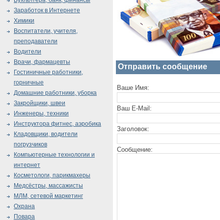
Бухгалтера, банк, финансы
Заработок в Интернете
Химики
Воспитатели, учителя,
преподаватели
Водители
Врачи, фармацевты
Отправить сообщение
Гостиничные работники,
горничные
Ваше Имя:
Домашние работники, уборка
Закройщики, швеи
Ваш E-Mail:
Инженеры, техники
Инструктора фитнес, аэробика
Заголовок:
Кладовщики, водители
погрузчиков
Сообщение:
Компьютерные технологии и
интернет
Косметологи, парикмахеры
Медсёстры, массажисты
МЛМ, сетевой маркетинг
Охрана
Повара