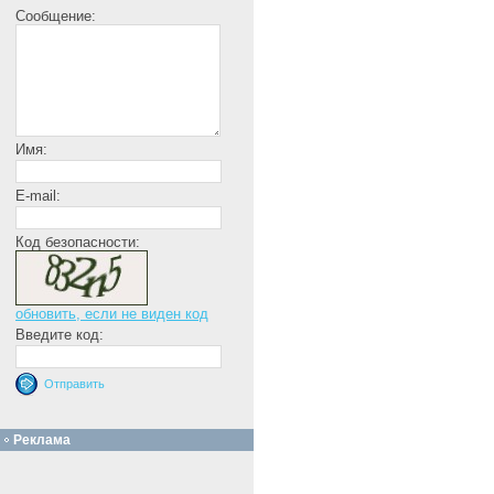
Сообщение:
Имя:
E-mail:
Код безопасности:
обновить, если не виден код
Введите код:
Реклама