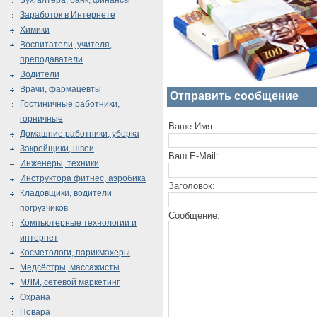
Бухгалтера, банк, финансы
Заработок в Интернете
Химики
Воспитатели, учителя,
преподаватели
Водители
Врачи, фармацевты
Отправить сообщение
Гостиничные работники,
горничные
Ваше Имя:
Домашние работники, уборка
Закройщики, швеи
Ваш E-Mail:
Инженеры, техники
Инструктора фитнес, аэробика
Заголовок:
Кладовщики, водители
погрузчиков
Сообщение:
Компьютерные технологии и
интернет
Косметологи, парикмахеры
Медсёстры, массажисты
МЛМ, сетевой маркетинг
Охрана
Повара