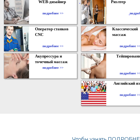
WEB-дизайнер
Риэлтер
​
подробнее >>
подро
Оператор станков
Классический
CNC
массаж
подробнее >>
подробнее >
Акупрессура и
Тейпирован
точечный массаж
подробнее >>
подробнее >
Английский я
подробнее >