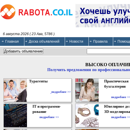
6 августа 2026 ( 23 Ава, 5786 ).
Главная
Доска объявлений
Новости
Правила
Помощ
ВЫСОКО ОПЛАЧИ
Получить предложения по профессионально
Турагенты
Практическая
бухгалтерия
подробнее >>
подробнее >
IT и программи-
Ювелирное дел
рование
3D моделирова
подробнее >>
подробнее >