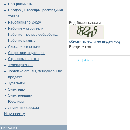
Программисты
Продавцы, кассиры, раскладчики
товара
Код безопасности:
Работники по уходу
Рабочие – строители
Рабочие – металлообработка
Рабочие разные
обновить, если не виден код
Введите код:
Слесари, сварщики
Секретари, служащие
Страховые агенты
Телемаркетинг
Торговые агенты, менеджеры по
продаже
Турагенты
Электрики
Электронщики
Ювелиры
Другие профессии
Ищу работу
Кабинет