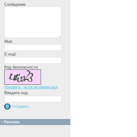
Сообщение:
Имя:
E-mail:
Код безопасности:
обновить, если не виден код
Введите код:
Реклама