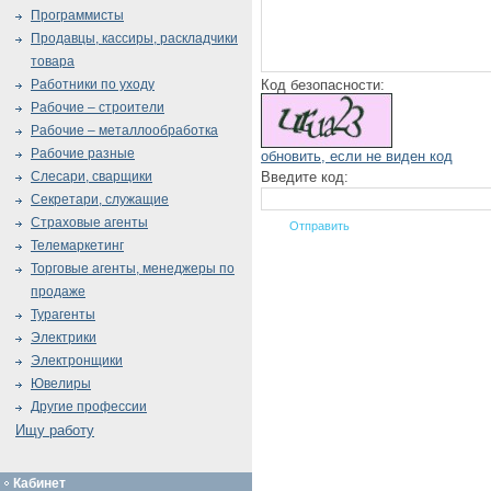
Программисты
Продавцы, кассиры, раскладчики
товара
Код безопасности:
Работники по уходу
Рабочие – строители
Рабочие – металлообработка
Рабочие разные
обновить, если не виден код
Введите код:
Слесари, сварщики
Секретари, служащие
Страховые агенты
Телемаркетинг
Торговые агенты, менеджеры по
продаже
Турагенты
Электрики
Электронщики
Ювелиры
Другие профессии
Ищу работу
Кабинет