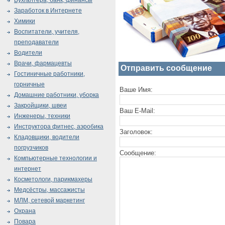
Бухгалтера, банк, финансы
Заработок в Интернете
Химики
Воспитатели, учителя,
преподаватели
Водители
Врачи, фармацевты
Отправить сообщение
Гостиничные работники,
горничные
Ваше Имя:
Домашние работники, уборка
Закройщики, швеи
Ваш E-Mail:
Инженеры, техники
Инструктора фитнес, аэробика
Заголовок:
Кладовщики, водители
погрузчиков
Сообщение:
Компьютерные технологии и
интернет
Косметологи, парикмахеры
Медсёстры, массажисты
МЛМ, сетевой маркетинг
Охрана
Повара