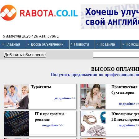
9 августа 2026 ( 26 Ава, 5786 ).
Главная
Доска объявлений
Новости
Правила
Помощ
ВЫСОКО ОПЛАЧИ
Получить предложения по профессионально
Турагенты
Практическая
бухгалтерия
подробнее >>
подробнее >
IT и программи-
Ювелирное дел
рование
3D моделирова
подробнее >>
подробнее >