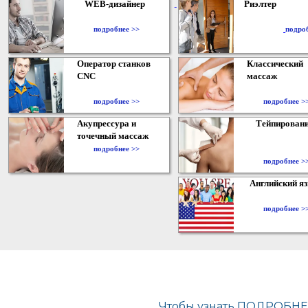
WEB-дизайнер
Риэлтер
​
подробнее >>
подро
Оператор станков
Классический
CNC
массаж
подробнее >>
подробнее >
Акупрессура и
Тейпирован
точечный массаж
подробнее >>
подробнее >
Английский я
подробнее >