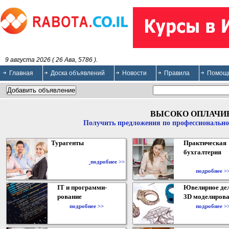
9 августа 2026 ( 26 Ава, 5786 ).
Главная
Доска объявлений
Новости
Правила
Помощ
ВЫСОКО ОПЛАЧИ
Получить предложения по профессионально
Турагенты
Практическая
бухгалтерия
подробнее >>
подробнее >
IT и программи-
Ювелирное дел
рование
3D моделирова
подробнее >>
подробнее >