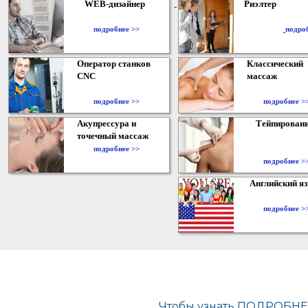
WEB-дизайнер
Риэлтер
​
подробнее >>
подро
Оператор станков
Классический
CNC
массаж
подробнее >>
подробнее >
Акупрессура и
Тейпирован
точечный массаж
подробнее >>
подробнее >
Английский я
подробнее >