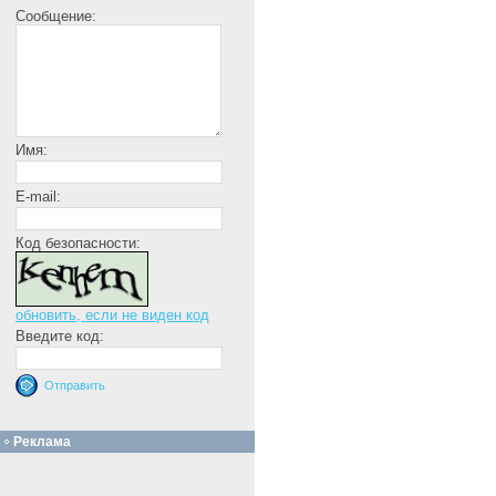
Сообщение:
Имя:
E-mail:
Код безопасности:
обновить, если не виден код
Введите код:
Реклама