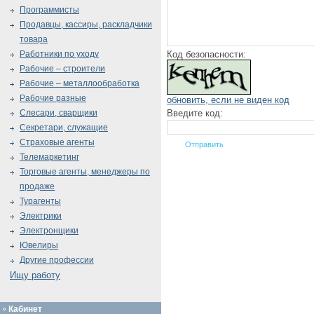
Программисты
Продавцы, кассиры, раскладчики
товара
Код безопасности:
Работники по уходу
Рабочие – строители
Рабочие – металлообработка
Рабочие разные
обновить, если не виден код
Введите код:
Слесари, сварщики
Секретари, служащие
Страховые агенты
Телемаркетинг
Торговые агенты, менеджеры по
продаже
Турагенты
Электрики
Электронщики
Ювелиры
Другие профессии
Ищу работу
Кабинет