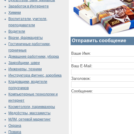
Бухгалтера, банк, финансы
Заработок в Интернете
Химики
Воспитатели, учителя,
преподаватели
Водители
Врачи, фармацевты
Отправить сообщение
Гостиничные работники,
горничные
Ваше Имя:
Домашние работники, уборка
Закройщики, швеи
Ваш E-Mail:
Инженеры, техники
Инструктора фитнес, аэробика
Заголовок:
Кладовщики, водители
погрузчиков
Сообщение:
Компьютерные технологии и
интернет
Косметологи, парикмахеры
Медсёстры, массажисты
МЛМ, сетевой маркетинг
Охрана
Повара